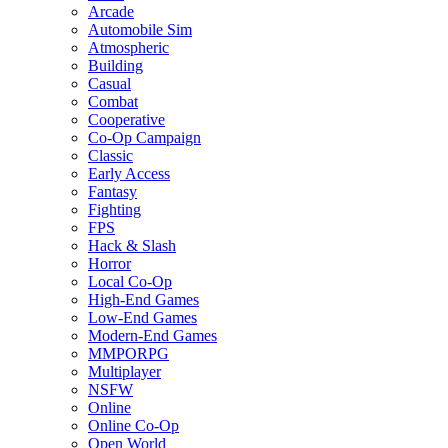
Arcade
Automobile Sim
Atmospheric
Building
Casual
Combat
Cooperative
Co-Op Campaign
Classic
Early Access
Fantasy
Fighting
FPS
Hack & Slash
Horror
Local Co-Op
High-End Games
Low-End Games
Modern-End Games
MMPORPG
Multiplayer
NSFW
Online
Online Co-Op
Open World