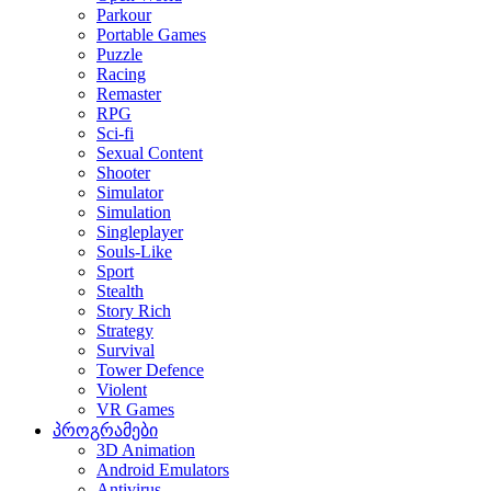
Parkour
Portable Games
Puzzle
Racing
Remaster
RPG
Sci-fi
Sexual Content
Shooter
Simulator
Simulation
Singleplayer
Souls-Like
Sport
Stealth
Story Rich
Strategy
Survival
Tower Defence
Violent
VR Games
პროგრამები
3D Animation
Android Emulators
Antivirus