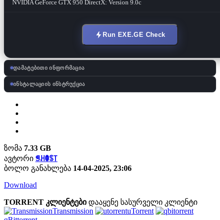
NVIDIA GeForce GTX 950 DirectX: Version 9.0c
Run EXE.GE Check
დამატებითი ინფორმაცია
ინსტალაციის ინსტრუქცია
ზომა
7.33 GB
ავტორი
ꁅꃅꂦꌗ꓄
ბოლო განახლება
14-04-2025, 23:06
Download
TORRENT კლიენტები
დააყენე სასურველი კლიენტი
Transmission
uTorrent
qBittorrent