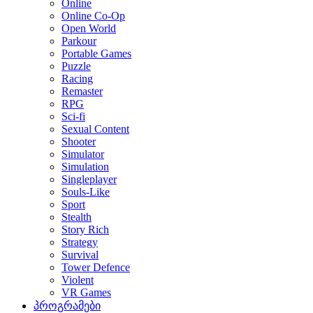
Online
Online Co-Op
Open World
Parkour
Portable Games
Puzzle
Racing
Remaster
RPG
Sci-fi
Sexual Content
Shooter
Simulator
Simulation
Singleplayer
Souls-Like
Sport
Stealth
Story Rich
Strategy
Survival
Tower Defence
Violent
VR Games
პროგრამები