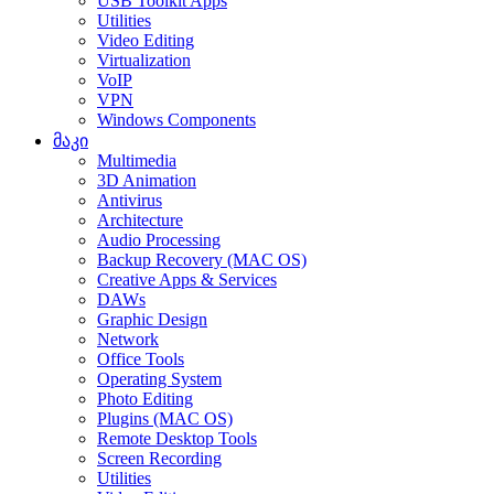
USB Toolkit Apps
Utilities
Video Editing
Virtualization
VoIP
VPN
Windows Components
მაკი
Multimedia
3D Animation
Antivirus
Architecture
Audio Processing
Backup Recovery (MAC OS)
Creative Apps & Services
DAWs
Graphic Design
Network
Office Tools
Operating System
Photo Editing
Plugins (MAC OS)
Remote Desktop Tools
Screen Recording
Utilities