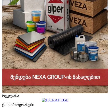
რეკლამა
ტოპ პროგრამები