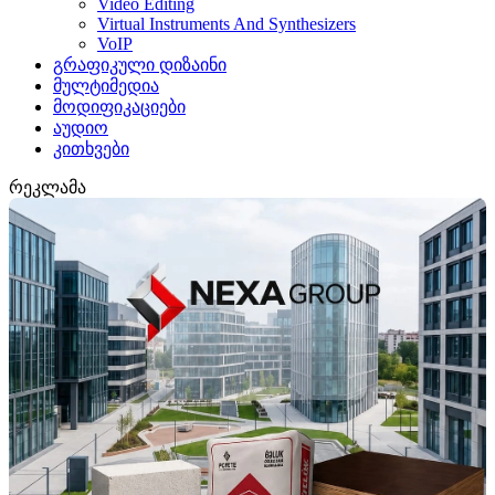
Video Editing
Virtual Instruments And Synthesizers
VoIP
გრაფიკული დიზაინი
მულტიმედია
მოდიფიკაციები
აუდიო
კითხვები
რეკლამა