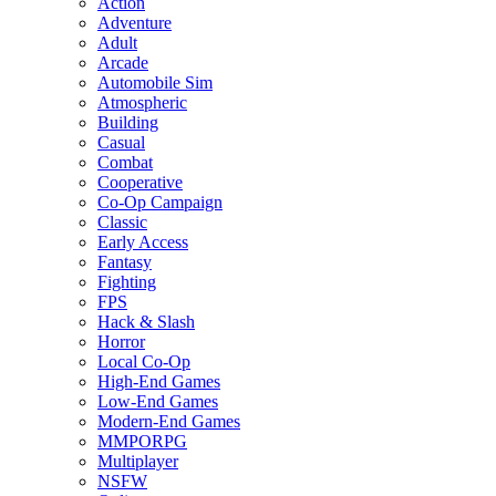
Action
Adventure
Adult
Arcade
Automobile Sim
Atmospheric
Building
Casual
Combat
Cooperative
Co-Op Campaign
Classic
Early Access
Fantasy
Fighting
FPS
Hack & Slash
Horror
Local Co-Op
High-End Games
Low-End Games
Modern-End Games
MMPORPG
Multiplayer
NSFW