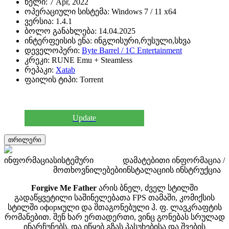
წელი:
7 Apr, 2022
ოპერაციული სისტემა:
Windows 7 / 11 x64
ვერსია:
1.4.1
ბოლო განახლება:
14.04.2025
ინტერფეისის ენა:
ინგლისური,რუსული,სხვა
დეველოპერი:
Byte Barrel / 1C Entertainment
კრეკი:
RUNE Emu + Steamless
რეპაკი:
Xatab
ფაილის ტიპი:
Torrent
Update
თრილერი
ინფორმაცია
სისტემური
დამატებითი ინფორმაცია /
მოთხოვნილებები
ინსტალაციის ინსტრუქცია
Forgive Me Father
არის ბნელ, ძველ სტილში
გადაწყვეტილი საშინელებათა FPS თამაში, კომიქსის
სტილში оформული და შთაგონებული ჰ. ფ. ლავკრაფტის
რომანებით. შენ ხარ ერთადერთი, ვინც გონებას სრულად
ინარჩუნებს, და იწყებ გზას პასუხებისა და შვების