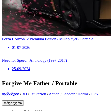
Forza Horizon 5: Premium Edition / Multiplayer / Portable
01-07-2026
Need for Speed ​​- Anthology (1997-2017)
25-09-2024
Forgive Me Father / Portable
თამაშები
/
3D
/
1st Person
/
Action
/
Shooter
/
Horror
/
FPS
თრეილერი