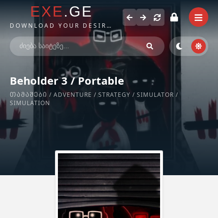
EXE
.GE
DOWNLOAD YOUR DESIRED FILES
Beholder 3 / Portable
ᲗᲐᲛᲐᲨᲔᲑᲘ
/
ADVENTURE
/
STRATEGY
/
SIMULATOR
/
SIMULATION