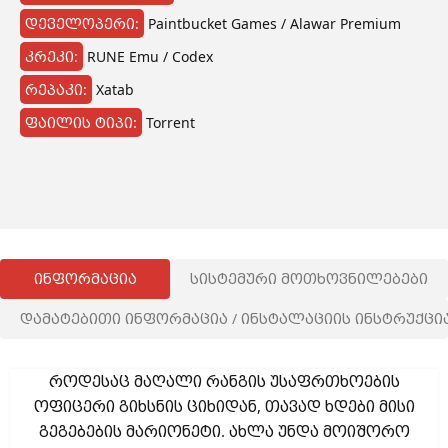
დეველოპერი:
Paintbucket Games / Alawar Premium
კრეკი:
RUNE Emu / Codex
რეპაკი:
Xatab
ფაილის ტიპი:
Torrent
ინფორმაცია
სისტემური მოთხოვნილებები
დამატებითი ინფორმაცია / ინსტალაციის ინსტრუქცი
როდესაც მაღალი რანგის უსაფრთხოების
ოფიცერი გიხსნის ციხიდან, თავად ხდები მისი
გეგებების მარიონეტი. ახლა უნდა მოიშორო