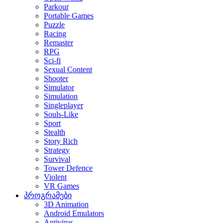
Parkour
Portable Games
Puzzle
Racing
Remaster
RPG
Sci-fi
Sexual Content
Shooter
Simulator
Simulation
Singleplayer
Souls-Like
Sport
Stealth
Story Rich
Strategy
Survival
Tower Defence
Violent
VR Games
პროგრამები
3D Animation
Android Emulators
Antivirus