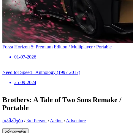
Forza Horizon 5: Premium Edition / Multiplayer / Portable
01-07-2026
Need for Speed ​​- Anthology (1997-2017)
25-09-2024
Brothers: A Tale of Two Sons Remake /
Portable
თამაშები
/
3rd Person
/
Action
/
Adventure
თრეილერი