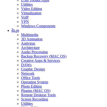
USB Toolkit Apps
Utilities
Video Editing
Virtualization
VoIP
VPN
Windows Components
მაკი
Multimedia
3D Animation
Antivirus
Architecture
Audio Processing
Backup Recovery (MAC OS)
Creative Apps & Services
DAWs
Graphic Design
Network
Office Tools
Operating System
Photo Editing
Plugins (MAC OS)
Remote Desktop Tools
Screen Recording
Utilities