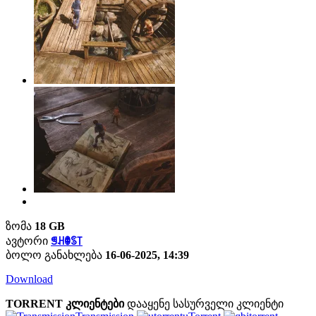
ზომა
18 GB
ავტორი
ꁅꃅꂦꌗ꓄
ბოლო განახლება
16-06-2025, 14:39
Download
TORRENT კლიენტები
დააყენე სასურველი კლიენტი