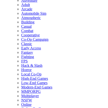
Adventure
Adult
Arcade
Automobile Sim
Atmospheric
Building
Casual
Combat
Cooperative
Co-Op Campaign
Classic
Early Access
Fantasy
Fighting
FPS
Hack & Slash
Horror
Local Co-Op
High-End Games
Low-End Games
Modern-End Games
MMPORPG
Multiplayer
NSFW
Online