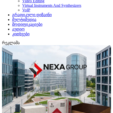
Video Editing
Virtual Instruments And Synthesizers
VoIP
გრაფიკული დიზაინი
მულტიმედია
მოდიფიკაციები
აუდიო
კითხვები
რეკლამა