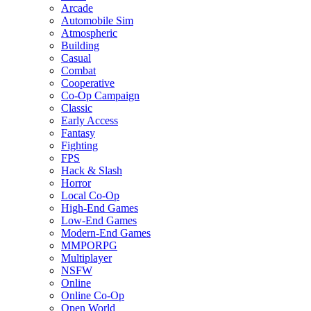
Arcade
Automobile Sim
Atmospheric
Building
Casual
Combat
Cooperative
Co-Op Campaign
Classic
Early Access
Fantasy
Fighting
FPS
Hack & Slash
Horror
Local Co-Op
High-End Games
Low-End Games
Modern-End Games
MMPORPG
Multiplayer
NSFW
Online
Online Co-Op
Open World