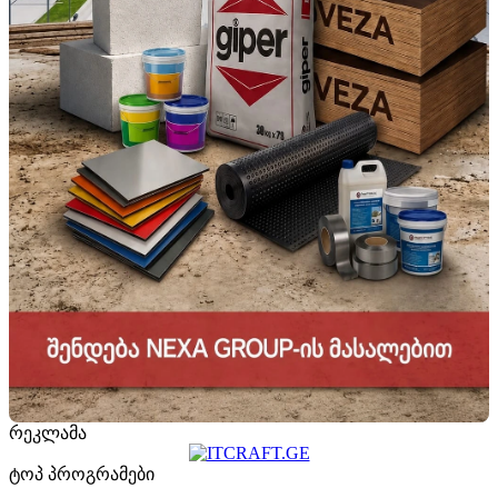
რეკლამა
ტოპ პროგრამები