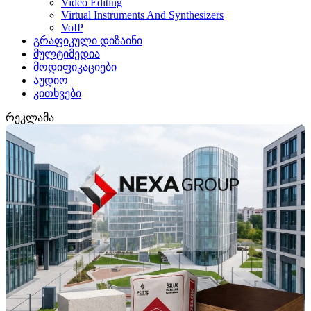
Video Editing
Virtual Instruments And Synthesizers
VoIP
გრაფიკული დიზაინი
მულტიმედია
მოდიფიკაციები
აუდიო
კითხვები
რეკლამა