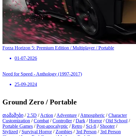
Forza Horizon 5: Premium Edition / Multiplayer / Portable
01-07-2026
Need for Speed ​​- Anthology (1997-2017)
25-09-2024
Ground Zero / Portable
თამაშები
/
2.5D
/
Action
/
Adventure
/
Atmospheric
/
Character
Customization
/
Combat
/
Controller
/
Dark
/
Horror
/
Old School
/
Portable Games
/
Post-apocalyptic
/
Retro
/
Sci-fi
/
Shooter
/
Stylized
/
Survival Horror
/
Zombies
/
3rd Person
/
3rd Person