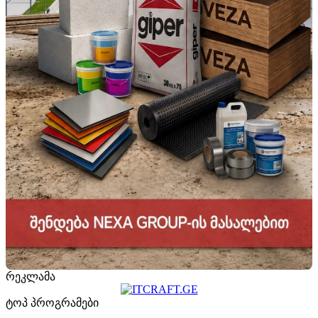
რეკლამა
ტოპ პროგრამები