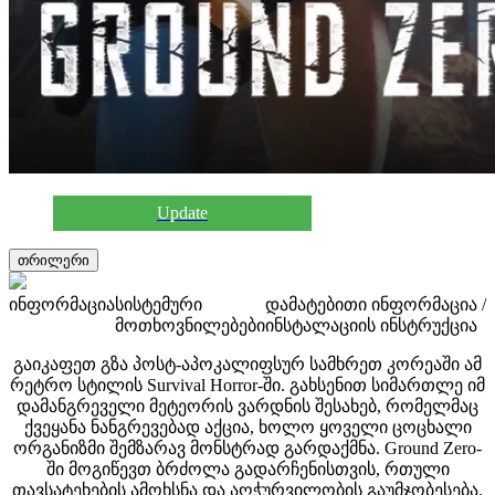
Update
თრილერი
ინფორმაცია
სისტემური
დამატებითი ინფორმაცია /
მოთხოვნილებები
ინსტალაციის ინსტრუქცია
გაიკაფეთ გზა პოსტ-აპოკალიფსურ სამხრეთ კორეაში ამ
რეტრო სტილის Survival Horror-ში. გახსენით სიმართლე იმ
დამანგრეველი მეტეორის ვარდნის შესახებ, რომელმაც
ქვეყანა ნანგრევებად აქცია, ხოლო ყოველი ცოცხალი
ორგანიზმი შემზარავ მონსტრად გარდაქმნა. Ground Zero-
ში მოგიწევთ ბრძოლა გადარჩენისთვის, რთული
თავსატეხების ამოხსნა და აღჭურვილობის გაუმჯობესება.