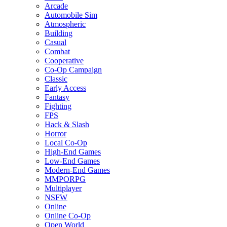
Arcade
Automobile Sim
Atmospheric
Building
Casual
Combat
Cooperative
Co-Op Campaign
Classic
Early Access
Fantasy
Fighting
FPS
Hack & Slash
Horror
Local Co-Op
High-End Games
Low-End Games
Modern-End Games
MMPORPG
Multiplayer
NSFW
Online
Online Co-Op
Open World