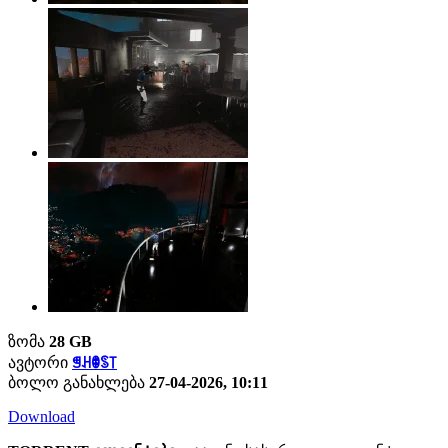
ზომა
28 GB
ავტორი
ꁅꃅꂦꌗ꓄
ბოლო განახლება
27-04-2026, 10:11
Download