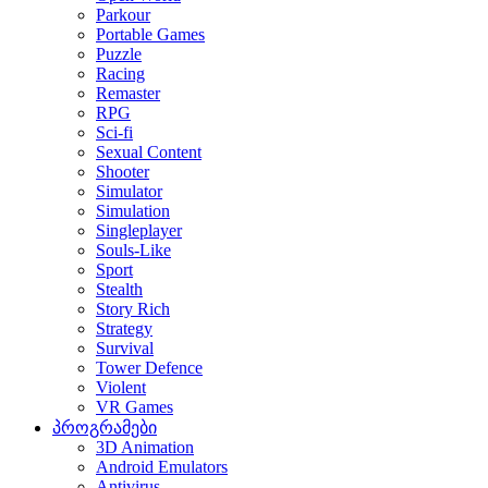
Parkour
Portable Games
Puzzle
Racing
Remaster
RPG
Sci-fi
Sexual Content
Shooter
Simulator
Simulation
Singleplayer
Souls-Like
Sport
Stealth
Story Rich
Strategy
Survival
Tower Defence
Violent
VR Games
პროგრამები
3D Animation
Android Emulators
Antivirus