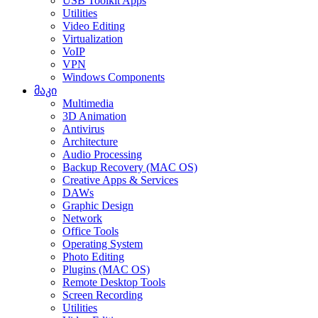
USB Toolkit Apps
Utilities
Video Editing
Virtualization
VoIP
VPN
Windows Components
მაკი
Multimedia
3D Animation
Antivirus
Architecture
Audio Processing
Backup Recovery (MAC OS)
Creative Apps & Services
DAWs
Graphic Design
Network
Office Tools
Operating System
Photo Editing
Plugins (MAC OS)
Remote Desktop Tools
Screen Recording
Utilities