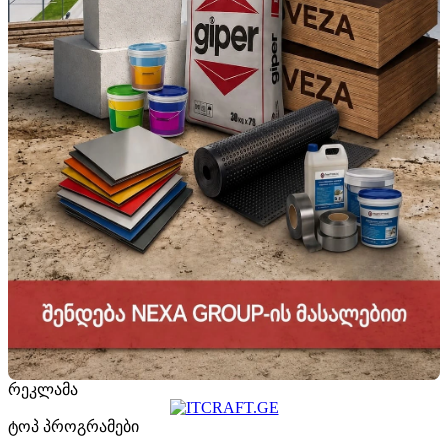
რეკლამა
ტოპ პროგრამები