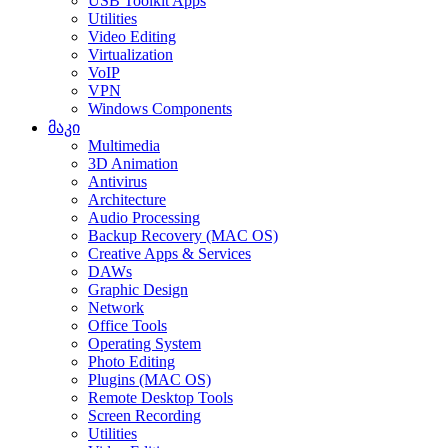
USB Toolkit Apps
Utilities
Video Editing
Virtualization
VoIP
VPN
Windows Components
მაკი
Multimedia
3D Animation
Antivirus
Architecture
Audio Processing
Backup Recovery (MAC OS)
Creative Apps & Services
DAWs
Graphic Design
Network
Office Tools
Operating System
Photo Editing
Plugins (MAC OS)
Remote Desktop Tools
Screen Recording
Utilities