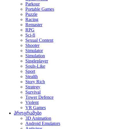
Parkour
Portable Games
Puzzle
Racing
Remaster
RPG
Sci-fi
Sexual Content
Shooter
Simulator
Simulation
Singleplayer
Souls-Like
Sport
Stealth
Story Rich
Strategy
Survival
Tower Defence
Violent
VR Games
პროგრამები
3D Animation
Android Emulators
Antivirus