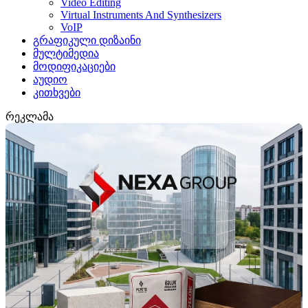
Video Editing
Virtual Instruments And Synthesizers
VoIP
გრაფიკული დიზაინი
მულტიმედია
მოდიფიკაციები
აუდიო
კითხვები
რეკლამა