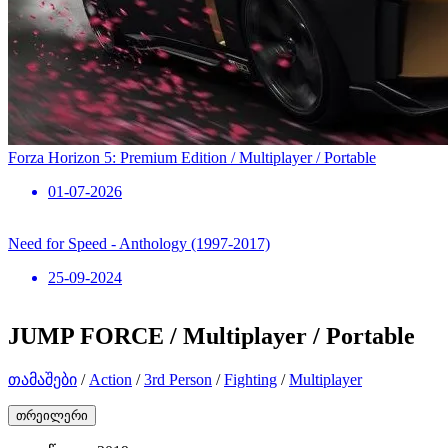
Forza Horizon 5: Premium Edition / Multiplayer / Portable
01-07-2026
Need for Speed ​​- Anthology (1997-2017)
25-09-2024
JUMP FORCE / Multiplayer / Portable
თამაშები
/
Action
/
3rd Person
/
Fighting
/
Multiplayer
თრეილერი