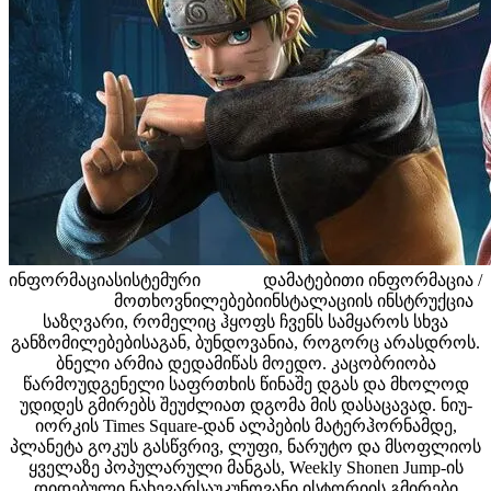
ინფორმაცია
სისტემური
დამატებითი ინფორმაცია /
მოთხოვნილებები
ინსტალაციის ინსტრუქცია
საზღვარი, რომელიც ჰყოფს ჩვენს სამყაროს სხვა
განზომილებებისაგან, ბუნდოვანია, როგორც არასდროს.
ბნელი არმია დედამიწას მოედო. კაცობრიობა
წარმოუდგენელი საფრთხის წინაშე დგას და მხოლოდ
უდიდეს გმირებს შეუძლიათ დგომა მის დასაცავად. ნიუ-
იორკის Times Square-დან ალპების მატერჰორნამდე,
პლანეტა გოკუს გასწვრივ, ლუფი, ნარუტო და მსოფლიოს
ყველაზე პოპულარული მანგას, Weekly Shonen Jump-ის
დიდებული ნახევარსაუკუნოვანი ისტორიის გმირები