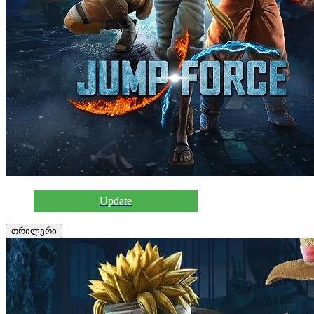
Update
თრილერი