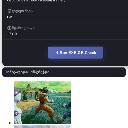
GeForce GTX 1060 / Radeon R9 Fury
ვიდეო მეხს.
GB
მყარი დისკი
17 GB
Run EXE.GE Check
ინსტალაციის ინსტრუქცია