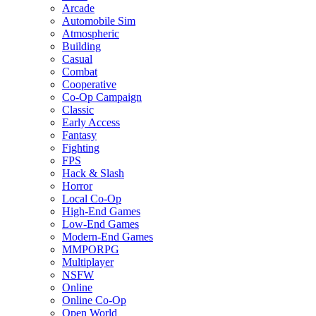
Arcade
Automobile Sim
Atmospheric
Building
Casual
Combat
Cooperative
Co-Op Campaign
Classic
Early Access
Fantasy
Fighting
FPS
Hack & Slash
Horror
Local Co-Op
High-End Games
Low-End Games
Modern-End Games
MMPORPG
Multiplayer
NSFW
Online
Online Co-Op
Open World