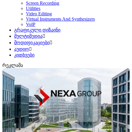
Screen Recording
Utilities
Video Editing
Virtual Instruments And Synthesizers
VoIP
გრაფიკული დიზაინი
მულტიმედია
მოდიფიკაციები
აუდიო
კითხვები
რეკლამა