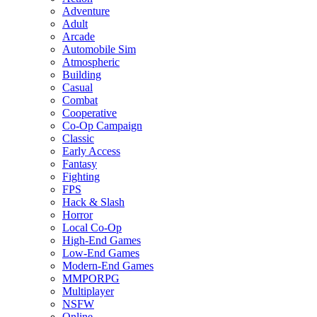
Adventure
Adult
Arcade
Automobile Sim
Atmospheric
Building
Casual
Combat
Cooperative
Co-Op Campaign
Classic
Early Access
Fantasy
Fighting
FPS
Hack & Slash
Horror
Local Co-Op
High-End Games
Low-End Games
Modern-End Games
MMPORPG
Multiplayer
NSFW
Online