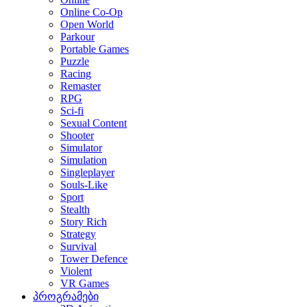
Online Co-Op
Open World
Parkour
Portable Games
Puzzle
Racing
Remaster
RPG
Sci-fi
Sexual Content
Shooter
Simulator
Simulation
Singleplayer
Souls-Like
Sport
Stealth
Story Rich
Strategy
Survival
Tower Defence
Violent
VR Games
პროგრამები