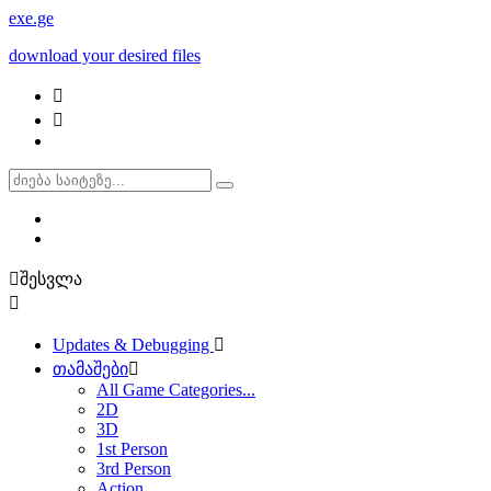
exe
.ge
download your desired files
შესვლა
Updates & Debugging
თამაშები
All Game Categories...
2D
3D
1st Person
3rd Person
Action