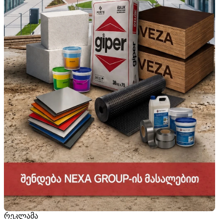
რეკლამა