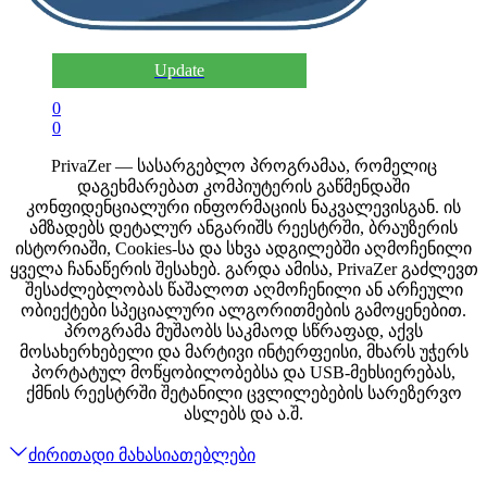
Update
0
0
PrivaZer — სასარგებლო პროგრამაა, რომელიც
დაგეხმარებათ კომპიუტერის გაწმენდაში
კონფიდენციალური ინფორმაციის ნაკვალევისგან. ის
ამზადებს დეტალურ ანგარიშს რეესტრში, ბრაუზერის
ისტორიაში, Cookies-სა და სხვა ადგილებში აღმოჩენილი
ყველა ჩანაწერის შესახებ. გარდა ამისა, PrivaZer გაძლევთ
შესაძლებლობას წაშალოთ აღმოჩენილი ან არჩეული
ობიექტები სპეციალური ალგორითმების გამოყენებით.
პროგრამა მუშაობს საკმაოდ სწრაფად, აქვს
მოსახერხებელი და მარტივი ინტერფეისი, მხარს უჭერს
პორტატულ მოწყობილობებსა და USB-მეხსიერებას,
ქმნის რეესტრში შეტანილი ცვლილებების სარეზერვო
ასლებს და ა.შ.
ძირითადი მახასიათებლები