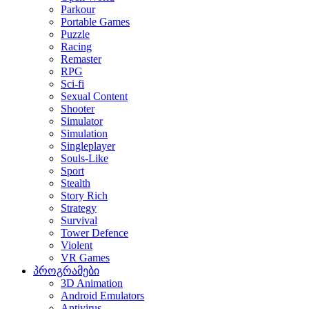
Parkour
Portable Games
Puzzle
Racing
Remaster
RPG
Sci-fi
Sexual Content
Shooter
Simulator
Simulation
Singleplayer
Souls-Like
Sport
Stealth
Story Rich
Strategy
Survival
Tower Defence
Violent
VR Games
პროგრამები
3D Animation
Android Emulators
Antivirus