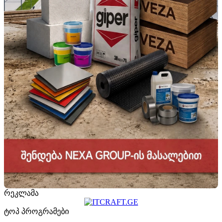
რეკლამა
ტოპ პროგრამები