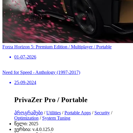
Forza Horizon 5: Premium Edition / Multiplayer / Portable
01-07-2026
Need for Speed ​​- Anthology (1997-2017)
25-09-2024
PrivaZer Pro / Portable
პროგრამები
/
Utilities
/
Portable Apps
/
Security
/
Optimization
/
System Tuning
წელი:
2025
ვერსია:
v.4.0.125.0