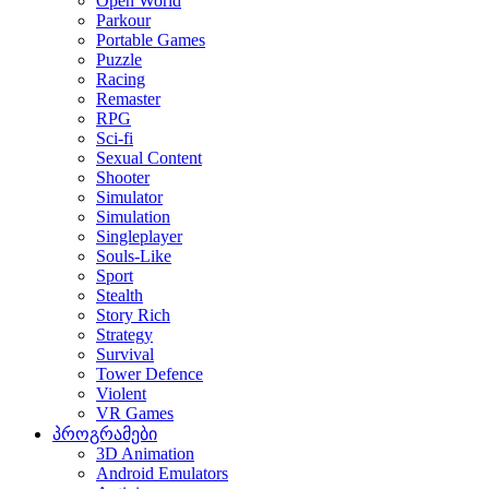
Open World
Parkour
Portable Games
Puzzle
Racing
Remaster
RPG
Sci-fi
Sexual Content
Shooter
Simulator
Simulation
Singleplayer
Souls-Like
Sport
Stealth
Story Rich
Strategy
Survival
Tower Defence
Violent
VR Games
პროგრამები
3D Animation
Android Emulators