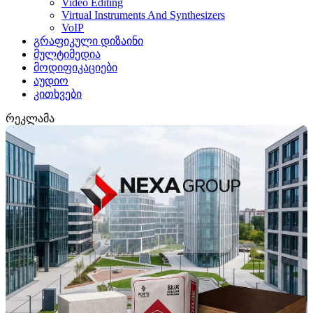
Video Editing
Virtual Instruments And Synthesizers
VoIP
გრაფიკული დიზაინი
მულტიმედია
მოდიფიკაციები
აუდიო
კითხვები
რეკლამა