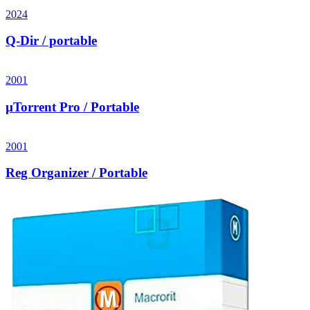
2024
Q-Dir / portable
2001
µTorrent Pro / Portable
2001
Reg Organizer / Portable