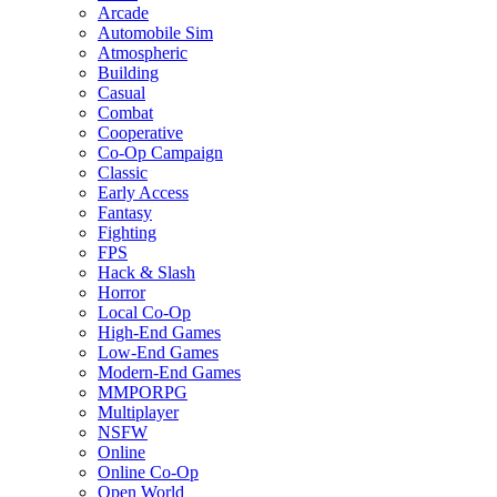
Arcade
Automobile Sim
Atmospheric
Building
Casual
Combat
Cooperative
Co-Op Campaign
Classic
Early Access
Fantasy
Fighting
FPS
Hack & Slash
Horror
Local Co-Op
High-End Games
Low-End Games
Modern-End Games
MMPORPG
Multiplayer
NSFW
Online
Online Co-Op
Open World