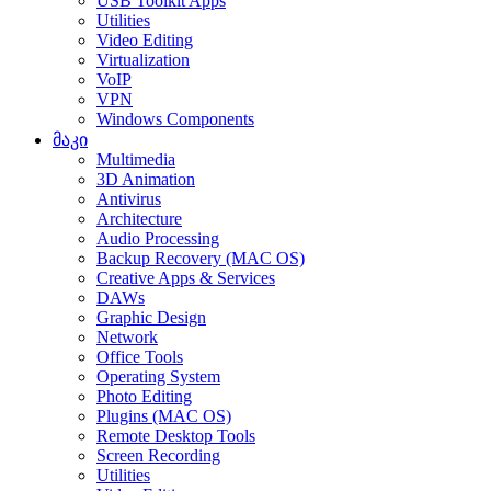
USB Toolkit Apps
Utilities
Video Editing
Virtualization
VoIP
VPN
Windows Components
მაკი
Multimedia
3D Animation
Antivirus
Architecture
Audio Processing
Backup Recovery (MAC OS)
Creative Apps & Services
DAWs
Graphic Design
Network
Office Tools
Operating System
Photo Editing
Plugins (MAC OS)
Remote Desktop Tools
Screen Recording
Utilities