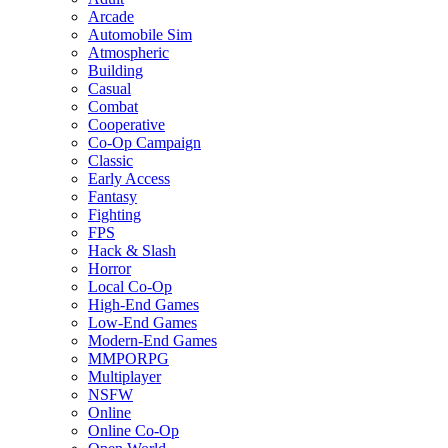
Arcade
Automobile Sim
Atmospheric
Building
Casual
Combat
Cooperative
Co-Op Campaign
Classic
Early Access
Fantasy
Fighting
FPS
Hack & Slash
Horror
Local Co-Op
High-End Games
Low-End Games
Modern-End Games
MMPORPG
Multiplayer
NSFW
Online
Online Co-Op