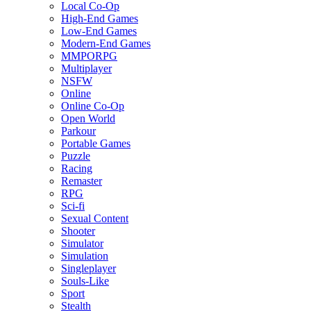
Local Co-Op
High-End Games
Low-End Games
Modern-End Games
MMPORPG
Multiplayer
NSFW
Online
Online Co-Op
Open World
Parkour
Portable Games
Puzzle
Racing
Remaster
RPG
Sci-fi
Sexual Content
Shooter
Simulator
Simulation
Singleplayer
Souls-Like
Sport
Stealth