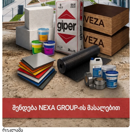
რეკლამა