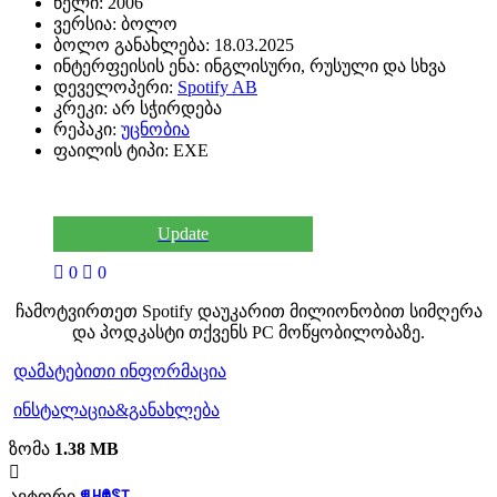
წელი:
2006
ვერსია:
ბოლო
ბოლო განახლება:
18.03.2025
ინტერფეისის ენა:
ინგლისური, რუსული და სხვა
დეველოპერი:
Spotify AB
კრეკი:
არ სჭირდება
რეპაკი:
უცნობია
ფაილის ტიპი:
EXE
Update
0
0
ჩამოტვირთეთ Spotify დაუკარით მილიონობით სიმღერა
და პოდკასტი თქვენს PC მოწყობილობაზე.
დამატებითი ინფორმაცია
ინსტალაცია&განახლება
ზომა
1.38 MB
ავტორი
ꁅꃅꂦꌗ꓄