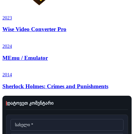
2023
Wise Video Converter Pro
2024
MEmu / Emulator
2014
Sherlock Holmes: Crimes and Punishments
დატოვეთ კომენტარი