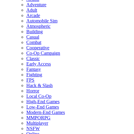
Adventure
Adult
Arcade
Automobile Sim
Atmospheric
Building
Casual
Combat
Cooperative
Co-Op Campaign
Classic
Early Access
Fantasy
Fighting
FPS
Hack & Slash
Horror
Local Co-Op
High-End Games
Low-End Games
Modern-End Games
MMPORPG
Multiplayer
NSFW
Online