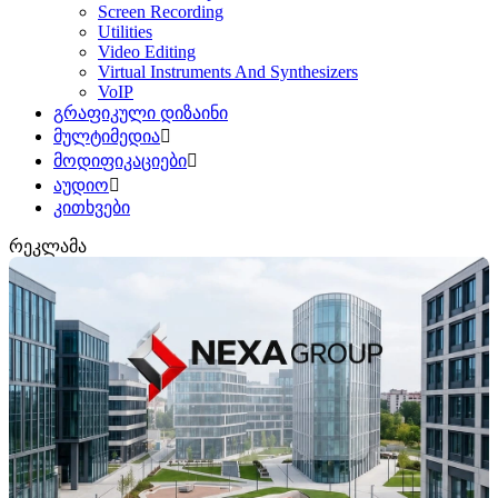
Screen Recording
Utilities
Video Editing
Virtual Instruments And Synthesizers
VoIP
გრაფიკული დიზაინი
მულტიმედია
მოდიფიკაციები
აუდიო
კითხვები
რეკლამა