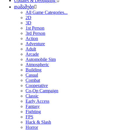
Updates & Debugging
თამაშები
All Game Categories...
2D
3D
1st Person
3rd Person
Action
Adventure
Adult
Arcade
Automobile Sim
Atmospheric
Building
Casual
Combat
Cooperative
Co-Op Campaign
Classic
Early Access
Fantasy
Fighting
FPS
Hack & Slash
Horror