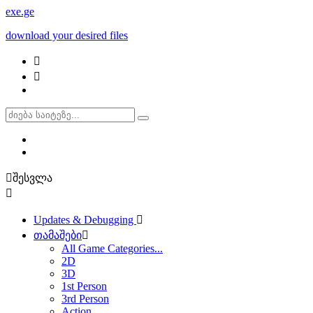
exe
.ge
download your desired files
შესვლა
Updates & Debugging
თამაშები
All Game Categories...
2D
3D
1st Person
3rd Person
Action