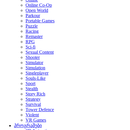
Online Co-Op
Open World
Parkour
Portable Games
Puzzle
Racing
Remaster
RPG
Sci-fi
Sexual Content
Shooter
Simulator
Simulation
Singleplayer
Souls-Like
Sport
Stealth
Story Rich
Strategy
Survival
Tower Defence
Violent
VR Games
პროგრამები