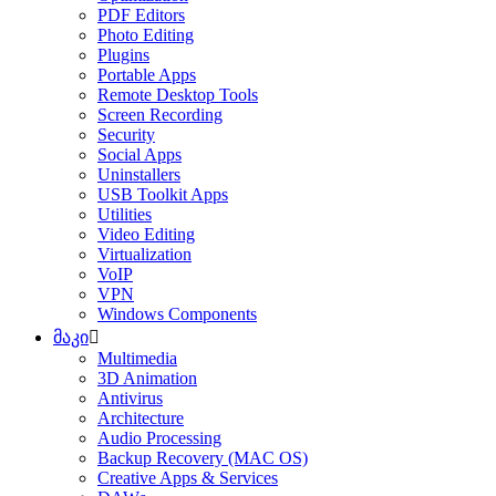
PDF Editors
Photo Editing
Plugins
Portable Apps
Remote Desktop Tools
Screen Recording
Security
Social Apps
Uninstallers
USB Toolkit Apps
Utilities
Video Editing
Virtualization
VoIP
VPN
Windows Components
მაკი
Multimedia
3D Animation
Antivirus
Architecture
Audio Processing
Backup Recovery (MAC OS)
Creative Apps & Services