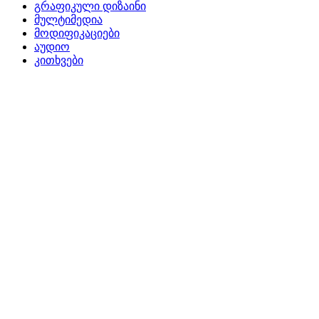
გრაფიკული დიზაინი
მულტიმედია
მოდიფიკაციები
აუდიო
კითხვები