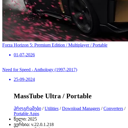
Forza Horizon 5: Premium Edition / Multiplayer / Portable
01-07-2026
Need for Speed ​​- Anthology (1997-2017)
25-09-2024
MassTube Ultra / Portable
პროგრამები
/
Utilities
/
Download Managers
/
Converters
/
Portable Apps
წელი:
2025
ვერსია:
v.22.0.1.218