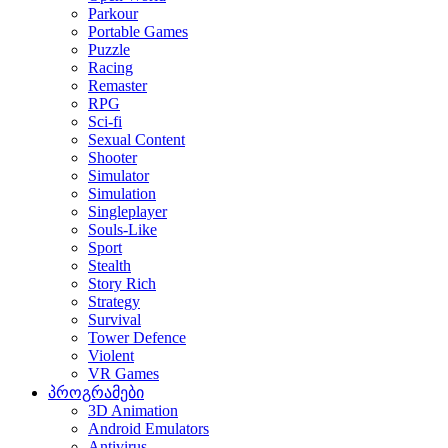
Parkour
Portable Games
Puzzle
Racing
Remaster
RPG
Sci-fi
Sexual Content
Shooter
Simulator
Simulation
Singleplayer
Souls-Like
Sport
Stealth
Story Rich
Strategy
Survival
Tower Defence
Violent
VR Games
პროგრამები
3D Animation
Android Emulators
Antivirus