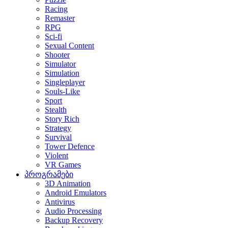
Racing
Remaster
RPG
Sci-fi
Sexual Content
Shooter
Simulator
Simulation
Singleplayer
Souls-Like
Sport
Stealth
Story Rich
Strategy
Survival
Tower Defence
Violent
VR Games
პროგრამები
3D Animation
Android Emulators
Antivirus
Audio Processing
Backup Recovery