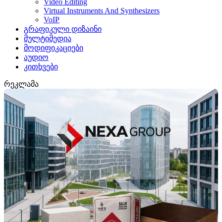
Video Editing
Virtual Instruments And Synthesizers
VoIP
გრაფიკული დიზაინი
მულტიმედია
მოდიფიკაციები
აუდიო
კითხვები
რეკლამა