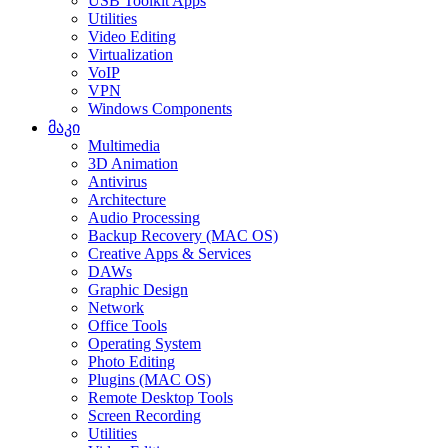
USB Toolkit Apps
Utilities
Video Editing
Virtualization
VoIP
VPN
Windows Components
მაკი
Multimedia
3D Animation
Antivirus
Architecture
Audio Processing
Backup Recovery (MAC OS)
Creative Apps & Services
DAWs
Graphic Design
Network
Office Tools
Operating System
Photo Editing
Plugins (MAC OS)
Remote Desktop Tools
Screen Recording
Utilities