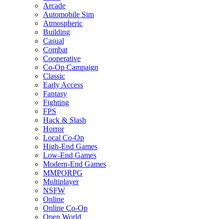
Arcade
Automobile Sim
Atmospheric
Building
Casual
Combat
Cooperative
Co-Op Campaign
Classic
Early Access
Fantasy
Fighting
FPS
Hack & Slash
Horror
Local Co-Op
High-End Games
Low-End Games
Modern-End Games
MMPORPG
Multiplayer
NSFW
Online
Online Co-Op
Open World