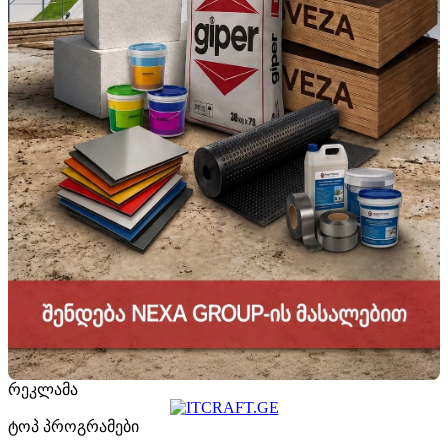
რეკლამა
ტოპ პროგრამები