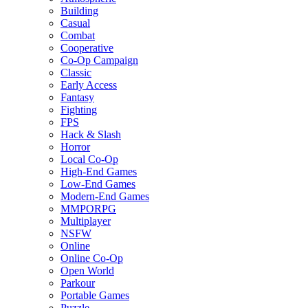
Building
Casual
Combat
Cooperative
Co-Op Campaign
Classic
Early Access
Fantasy
Fighting
FPS
Hack & Slash
Horror
Local Co-Op
High-End Games
Low-End Games
Modern-End Games
MMPORPG
Multiplayer
NSFW
Online
Online Co-Op
Open World
Parkour
Portable Games
Puzzle