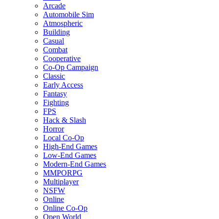
Arcade
Automobile Sim
Atmospheric
Building
Casual
Combat
Cooperative
Co-Op Campaign
Classic
Early Access
Fantasy
Fighting
FPS
Hack & Slash
Horror
Local Co-Op
High-End Games
Low-End Games
Modern-End Games
MMPORPG
Multiplayer
NSFW
Online
Online Co-Op
Open World