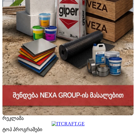
რეკლამა
ტოპ პროგრამები