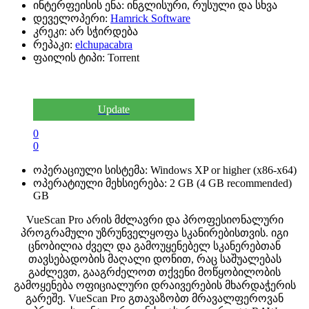
ინტერფეისის ენა:
ინგლისური, რუსული და სხვა
დეველოპერი:
Hamrick Software
კრეკი:
არ სჭირდება
რეპაკი:
elchupacabra
ფაილის ტიპი:
Torrent
Update
0
0
ოპერაციული სისტემა:
Windows XP or higher (x86-x64)
ოპერატიული მეხსიერება:
2 GB (4 GB recommended)
GB
VueScan Pro
არის მძლავრი და პროფესიონალური
პროგრამული უზრუნველყოფა სკანირებისთვის. იგი
ცნობილია ძველ და გამოუყენებელ სკანერებთან
თავსებადობის მაღალი დონით, რაც საშუალებას
გაძლევთ, გააგრძელოთ თქვენი მოწყობილობის
გამოყენება ოფიციალური დრაივერების მხარდაჭერის
გარეშე. VueScan Pro გთავაზობთ მრავალფეროვან