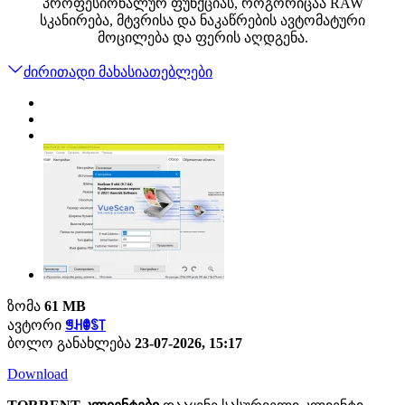
პროფესიონალურ ფუნქციას, როგორიცაა RAW
სკანირება, მტვრისა და ნაკაწრების ავტომატური
მოცილება და ფერის აღდგენა.
ძირითადი მახასიათებლები
ზომა
61 MB
ავტორი
ꁅꃅꂦꌗ꓄
ბოლო განახლება
23-07-2026, 15:17
Download