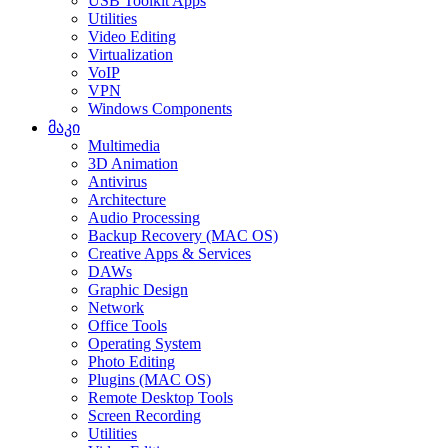
USB Toolkit Apps
Utilities
Video Editing
Virtualization
VoIP
VPN
Windows Components
მაკი
Multimedia
3D Animation
Antivirus
Architecture
Audio Processing
Backup Recovery (MAC OS)
Creative Apps & Services
DAWs
Graphic Design
Network
Office Tools
Operating System
Photo Editing
Plugins (MAC OS)
Remote Desktop Tools
Screen Recording
Utilities