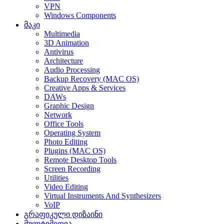
VPN
Windows Components
მაკი
Multimedia
3D Animation
Antivirus
Architecture
Audio Processing
Backup Recovery (MAC OS)
Creative Apps & Services
DAWs
Graphic Design
Network
Office Tools
Operating System
Photo Editing
Plugins (MAC OS)
Remote Desktop Tools
Screen Recording
Utilities
Video Editing
Virtual Instruments And Synthesizers
VoIP
გრაფიკული დიზაინი
მულტიმედია