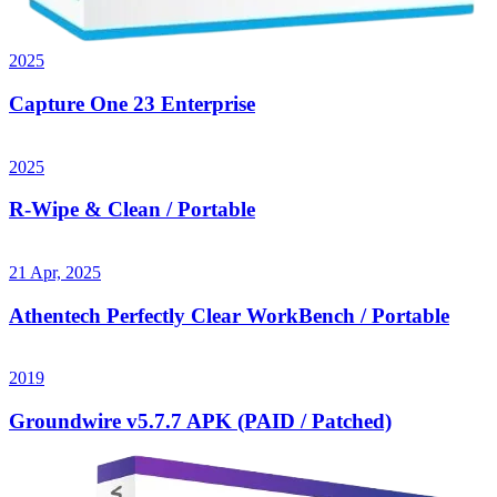
2025
Capture One 23 Enterprise
2025
R-Wipe & Clean / Portable
21 Apr, 2025
Athentech Perfectly Clear WorkBench / Portable
2019
Groundwire v5.7.7 APK (PAID / Patched)