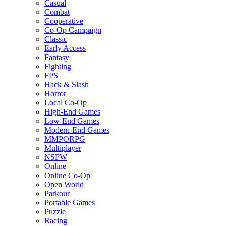
Casual
Combat
Cooperative
Co-Op Campaign
Classic
Early Access
Fantasy
Fighting
FPS
Hack & Slash
Horror
Local Co-Op
High-End Games
Low-End Games
Modern-End Games
MMPORPG
Multiplayer
NSFW
Online
Online Co-Op
Open World
Parkour
Portable Games
Puzzle
Racing