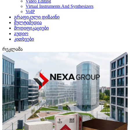
Video Editing
Virtual Instruments And Synthesizers
VoIP
გრაფიკული დიზაინი
მულტიმედია
მოდიფიკაციები
აუდიო
კითხვები
რეკლამა