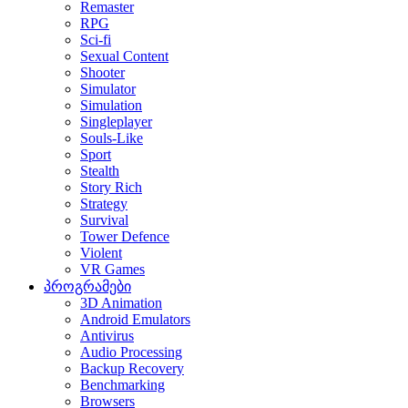
Remaster
RPG
Sci-fi
Sexual Content
Shooter
Simulator
Simulation
Singleplayer
Souls-Like
Sport
Stealth
Story Rich
Strategy
Survival
Tower Defence
Violent
VR Games
პროგრამები
3D Animation
Android Emulators
Antivirus
Audio Processing
Backup Recovery
Benchmarking
Browsers