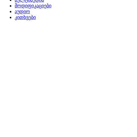
მოდიფიკაციები
აუდიო
კითხვები