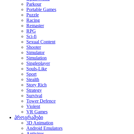
Parkour
Portable Games
Puzzle
Racing
Remaster
RPG
Sci-fi
Sexual Content
Shooter
Simulator
Simulation
Singleplayer
Souls-Like
Sport
Stealth
Story Rich
Strategy
Survival
Tower Defence
Violent
VR Games
პროგრამები
3D Animation
Android Emulators
Antivirus