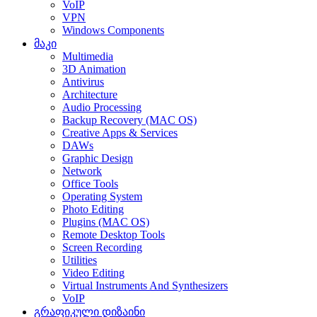
VoIP
VPN
Windows Components
მაკი
Multimedia
3D Animation
Antivirus
Architecture
Audio Processing
Backup Recovery (MAC OS)
Creative Apps & Services
DAWs
Graphic Design
Network
Office Tools
Operating System
Photo Editing
Plugins (MAC OS)
Remote Desktop Tools
Screen Recording
Utilities
Video Editing
Virtual Instruments And Synthesizers
VoIP
გრაფიკული დიზაინი