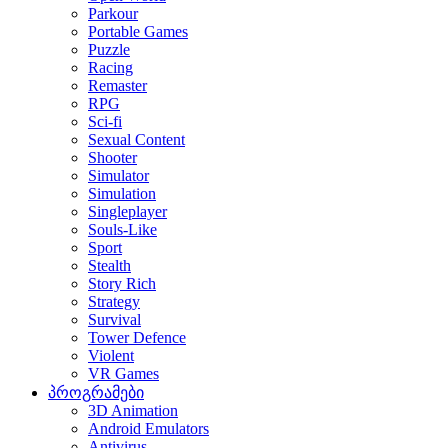
Parkour
Portable Games
Puzzle
Racing
Remaster
RPG
Sci-fi
Sexual Content
Shooter
Simulator
Simulation
Singleplayer
Souls-Like
Sport
Stealth
Story Rich
Strategy
Survival
Tower Defence
Violent
VR Games
პროგრამები
3D Animation
Android Emulators
Antivirus