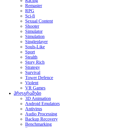
Racing
Remaster
RPG
Sci-fi
Sexual Content
Shooter
Simulator
Simulation
Singleplayer
Souls-Like
Sport
Stealth
Story Rich
Strategy
Survival
Tower Defence
Violent
VR Games
პროგრამები
3D Animation
Android Emulators
Antivirus
Audio Processing
Backup Recovery
Benchmarking