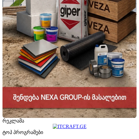
რეკლამა
ტოპ პროგრამები