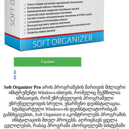
Update
0
0
Soft Organizer Pro
არის პროგრამების მართვის მძლავრი
ინსტრუმენტი Windows-ისთვის, რომელიც შექმნილია
იმისათვის, რომ უზრუნველყოს პროგრამული
უზრუნველყოფის სრული, უნარჩენო დეინსტალაცია.
სტანდარტული Windows-ის დეინსტალატორისგან
განსხვავებით, Soft Organizer-ი აკონტროლებს პროგრამის
ინსტალაციის მთელ პროცესს, აღრიცხავს ყველა
ცვლილებას, რასაც პროგრამა ახორციელებს სისტემაში