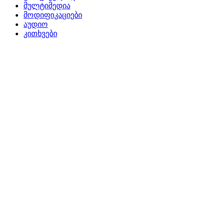
მულტიმედია
მოდიფიკაციები
აუდიო
კითხვები