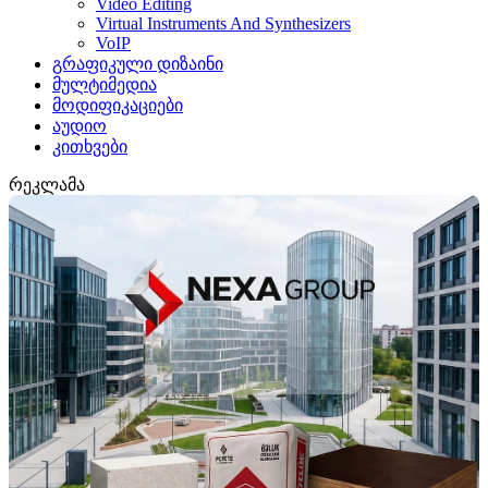
Video Editing
Virtual Instruments And Synthesizers
VoIP
გრაფიკული დიზაინი
მულტიმედია
მოდიფიკაციები
აუდიო
კითხვები
რეკლამა