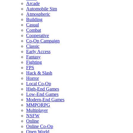
Arcade
Automobile Sim
Atmospheric
Building
Casual
Combat
Cooperative
Co-Op Campaign
Classic
Early Access
Fantasy
Fighting
FPS
Hack & Slash
Horror
Local Co-Op
High-End Games
Low-End Games
Modern-End Games
MMPORPG
Multiplayer
NSFW
Online
Online Co-Op
Open World