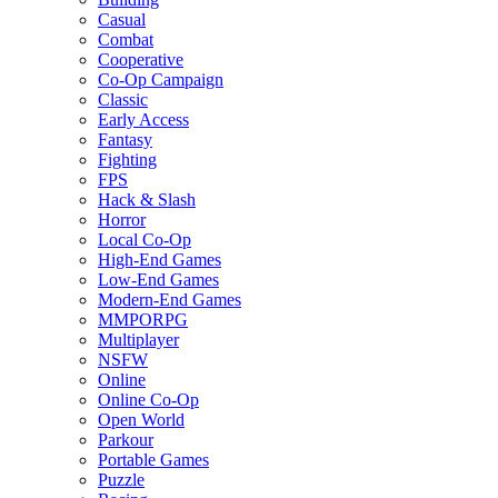
Casual
Combat
Cooperative
Co-Op Campaign
Classic
Early Access
Fantasy
Fighting
FPS
Hack & Slash
Horror
Local Co-Op
High-End Games
Low-End Games
Modern-End Games
MMPORPG
Multiplayer
NSFW
Online
Online Co-Op
Open World
Parkour
Portable Games
Puzzle