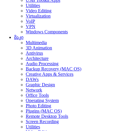
USB Toolkit Apps
Utilities
Video Editing
Virtualization
VoIP
VPN
Windows Components
მაკი
Multimedia
3D Animation
Antivirus
Architecture
Audio Processing
Backup Recovery (MAC OS)
Creative Apps & Services
DAWs
Graphic Design
Network
Office Tools
Operating System
Photo Editing
Plugins (MAC OS)
Remote Desktop Tools
Screen Recording
Utilities