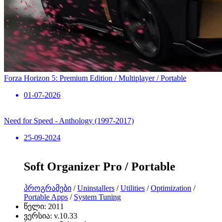
Forza Horizon 5: Premium Edition / Multiplayer / Portable
01-07-2026
Need for Speed ​​- Anthology (1997-2017)
25-09-2024
Soft Organizer Pro / Portable
პროგრამები
/
Uninstallers
/
Utilities
/
Optimization
/
Portable Apps
/
System Tuning
წელი:
2011
ვერსია:
v.10.33