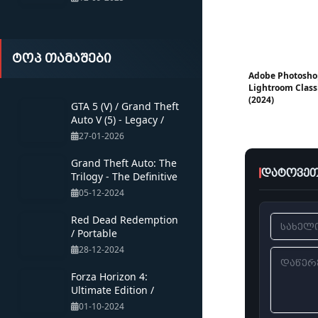
ტოპ თამაშები
Adobe Photosho
Lightroom Class
(2024)
GTA 5 (V) / Grand Theft
Auto V (5) - Legacy /
Portable
27-01-2026
Grand Theft Auto: The
დატოვეთ
Trilogy - The Definitive
Edition /
05-12-2024
Red Dead Redemption
/ Portable
28-12-2024
Forza Horizon 4:
Ultimate Edition /
Multiplayer / Portable
01-10-2024