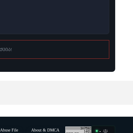
ქცია!
Abuse File
About & DMCA
-