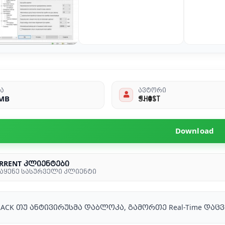
ა
ავტორი
 MB
ꁅꃅꂦꌗ꓄
Download
RRENT კლიენტები
აყენე სასურველი კლიენტი
RACK თუ ანტივირუსმა დაბლოკა, გამორთე Real-Time დაც