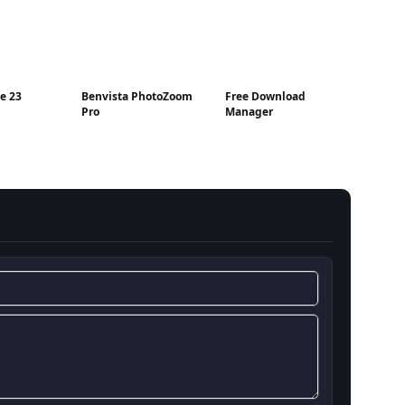
e 23
Benvista PhotoZoom
Free Download
Pro
Manager