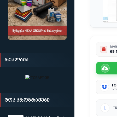
ზომ
69
რეკლამა
TO
და
ტოპ პროგრამები
C