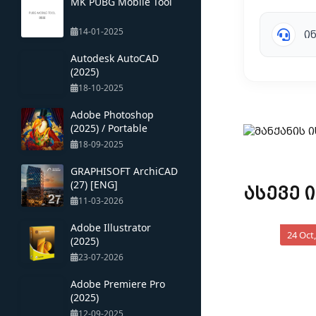
MK PUBG Mobile Tool
14-01-2025
ი
Autodesk AutoCAD
(2025)
18-10-2025
Adobe Photoshop
(2025) / Portable
18-09-2025
GRAPHISOFT ArchiCAD
(27) [ENG]
ასევე 
11-03-2026
Adobe Illustrator
24 Oct
(2025)
23-07-2026
Adobe Premiere Pro
(2025)
12-09-2025