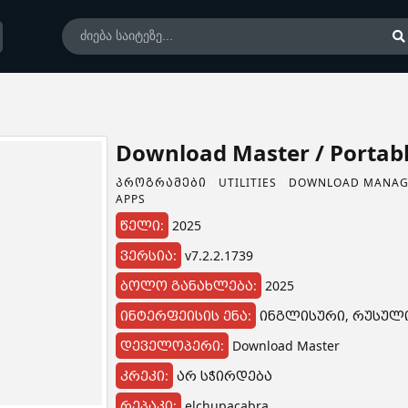
Download Master / Portab
ᲞᲠᲝᲒᲠᲐᲛᲔᲑᲘ
/
UTILITIES
/
DOWNLOAD MANAG
APPS
წელი:
2025
ვერსია:
v7.2.2.1739
ბოლო განახლება:
2025
ინტერფეისის ენა:
ინგლისური, რუსული
დეველოპერი:
Download Master
კრეკი:
არ სჭირდება
რეპაკი:
elchupacabra