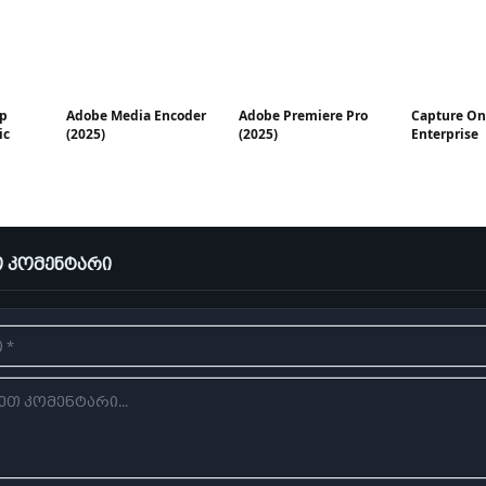
p
Adobe Media Encoder
Adobe Premiere Pro
Capture On
ic
(2025)
(2025)
Enterprise
 კომენტარი