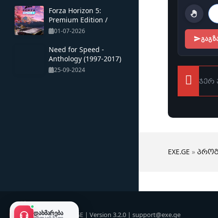
Forza Horizon 5:
Premium Edition /
Multiplayer / Portable
01-07-2026
ᲒᲐᲒᲖ
Need for Speed ​​-
Anthology (1997-2017)
25-09-2024
ჯერ 
EXE.GE
»
პროგ
ᲓᲐᲮᲛᲐᲠᲔᲑᲐ
© 2026 EXE.GE | Version 3.2.0 |
support@exe.ge