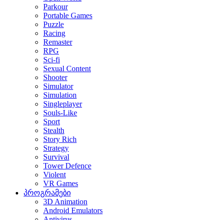
Parkour
Portable Games
Puzzle
Racing
Remaster
RPG
Sci-fi
Sexual Content
Shooter
Simulator
Simulation
Singleplayer
Souls-Like
Sport
Stealth
Story Rich
Strategy
Survival
Tower Defence
Violent
VR Games
პროგრამები
3D Animation
Android Emulators
Antivirus