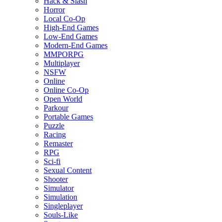
Hack & Slash
Horror
Local Co-Op
High-End Games
Low-End Games
Modern-End Games
MMPORPG
Multiplayer
NSFW
Online
Online Co-Op
Open World
Parkour
Portable Games
Puzzle
Racing
Remaster
RPG
Sci-fi
Sexual Content
Shooter
Simulator
Simulation
Singleplayer
Souls-Like