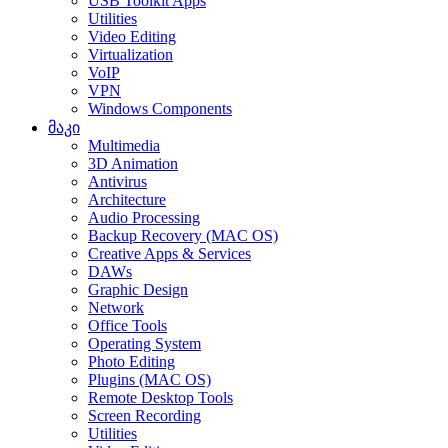
USB Toolkit Apps
Utilities
Video Editing
Virtualization
VoIP
VPN
Windows Components
მაკი
Multimedia
3D Animation
Antivirus
Architecture
Audio Processing
Backup Recovery (MAC OS)
Creative Apps & Services
DAWs
Graphic Design
Network
Office Tools
Operating System
Photo Editing
Plugins (MAC OS)
Remote Desktop Tools
Screen Recording
Utilities