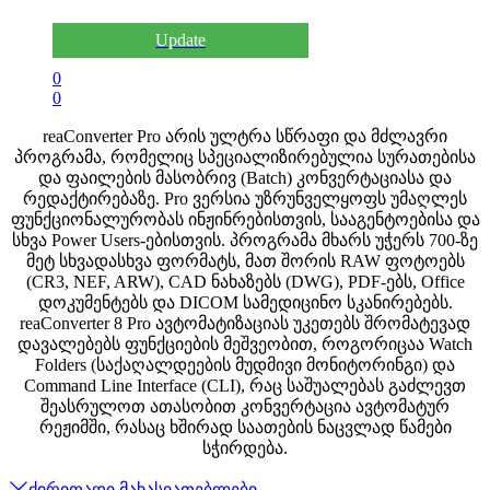
Update
0
0
reaConverter Pro არის ულტრა სწრაფი და მძლავრი
პროგრამა, რომელიც სპეციალიზირებულია სურათებისა
და ფაილების მასობრივ (Batch) კონვერტაციასა და
რედაქტირებაზე. Pro ვერსია უზრუნველყოფს უმაღლეს
ფუნქციონალურობას ინჟინრებისთვის, სააგენტოებისა და
სხვა Power Users-ებისთვის. პროგრამა მხარს უჭერს 700-ზე
მეტ სხვადასხვა ფორმატს, მათ შორის RAW ფოტოებს
(CR3, NEF, ARW), CAD ნახაზებს (DWG), PDF-ებს, Office
დოკუმენტებს და DICOM სამედიცინო სკანირებებს.
reaConverter 8 Pro ავტომატიზაციას უკეთებს შრომატევად
დავალებებს ფუნქციების მეშვეობით, როგორიცაა Watch
Folders (საქაღალდეების მუდმივი მონიტორინგი) და
Command Line Interface (CLI), რაც საშუალებას გაძლევთ
შეასრულოთ ათასობით კონვერტაცია ავტომატურ
რეჟიმში, რასაც ხშირად საათების ნაცვლად წამები
სჭირდება.
ძირითადი მახასიათებლები