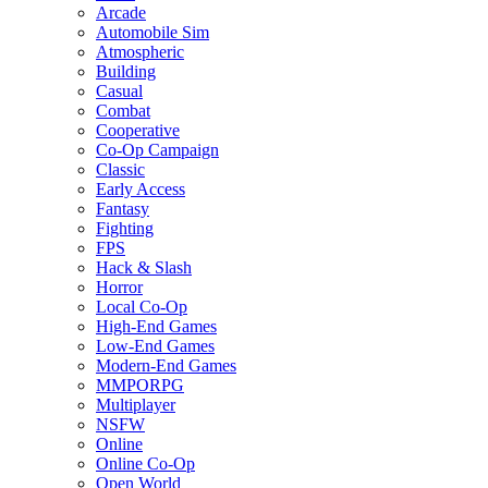
Arcade
Automobile Sim
Atmospheric
Building
Casual
Combat
Cooperative
Co-Op Campaign
Classic
Early Access
Fantasy
Fighting
FPS
Hack & Slash
Horror
Local Co-Op
High-End Games
Low-End Games
Modern-End Games
MMPORPG
Multiplayer
NSFW
Online
Online Co-Op
Open World