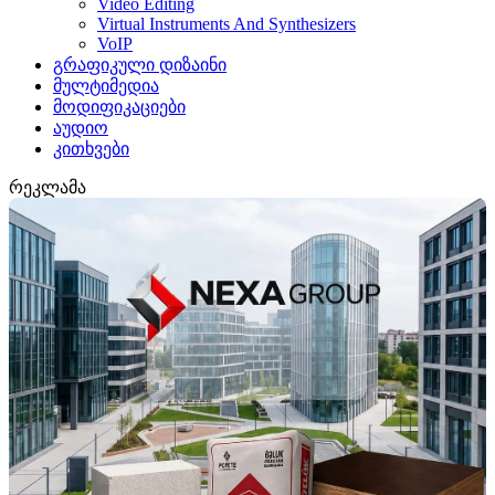
Video Editing
Virtual Instruments And Synthesizers
VoIP
გრაფიკული დიზაინი
მულტიმედია
მოდიფიკაციები
აუდიო
კითხვები
რეკლამა