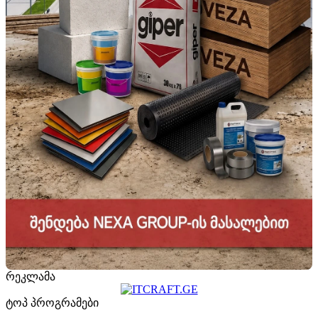
რეკლამა
ტოპ პროგრამები