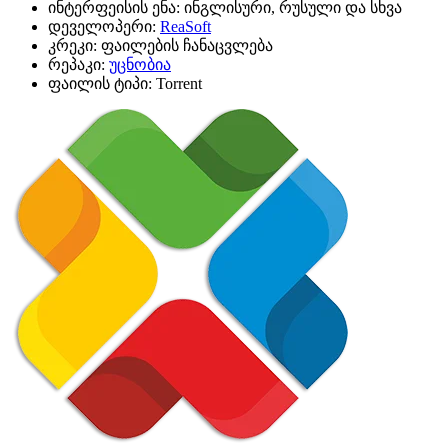
ინტერფეისის ენა:
ინგლისური, რუსული და სხვა
დეველოპერი:
ReaSoft
კრეკი:
ფაილების ჩანაცვლება
რეპაკი:
უცნობია
ფაილის ტიპი:
Torrent