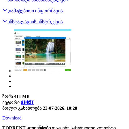
დამატებითი ინფორმაცია
ინსტალაციის ინსტრუქცია
ზომა
411 MB
ავტორი
ꁅꃅꂦꌗ꓄
ბოლო განახლება
23-07-2026, 10:28
Download
TORRENT კლიენტები
დააყენე სასურველი კლიენტი