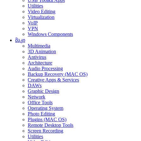
USB Toolkit Apps
Utilities
Video Editing
Virtualization
VoIP
VPN
Windows Components
მაკი
Multimedia
3D Animation
Antivirus
Architecture
Audio Processing
Backup Recovery (MAC OS)
Creative Apps & Services
DAWs
Graphic Design
Network
Office Tools
Operating System
Photo Editing
Plugins (MAC OS)
Remote Desktop Tools
Screen Recording
Utilities