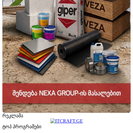
რეკლამა
ტოპ პროგრამები