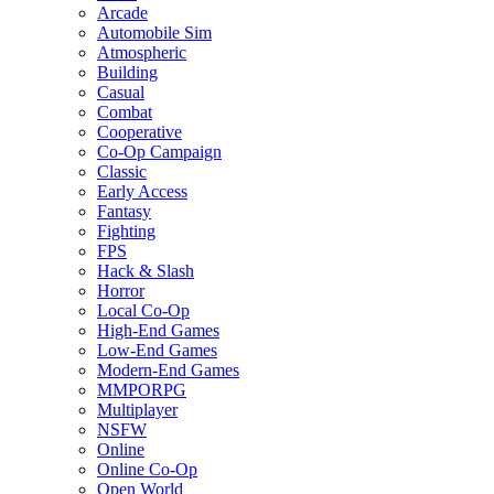
Arcade
Automobile Sim
Atmospheric
Building
Casual
Combat
Cooperative
Co-Op Campaign
Classic
Early Access
Fantasy
Fighting
FPS
Hack & Slash
Horror
Local Co-Op
High-End Games
Low-End Games
Modern-End Games
MMPORPG
Multiplayer
NSFW
Online
Online Co-Op
Open World