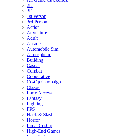
2D
3D
1st Person
3rd Person
Action
Adventure
Adult
Arcade
Automobile Sim
Atmospheric
Building
Casual
Combat
Cooperative
Co-Op Campaign
Classic
Early Access
Fantasy
Fighting
FPS
Hack & Slash
Horror
Local Co-Op
High-End Games