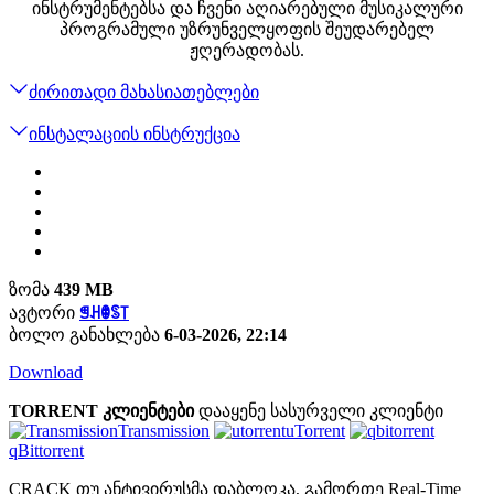
ინსტრუმენტებსა და ჩვენი აღიარებული მუსიკალური
პროგრამული უზრუნველყოფის შეუდარებელ
ჟღერადობას.
ძირითადი მახასიათებლები
ინსტალაციის ინსტრუქცია
ზომა
439 MB
ავტორი
ꁅꃅꂦꌗ꓄
ბოლო განახლება
6-03-2026, 22:14
Download
TORRENT კლიენტები
დააყენე სასურველი კლიენტი
Transmission
uTorrent
qBittorrent
CRACK თუ ანტივირუსმა დაბლოკა, გამორთე Real-Time