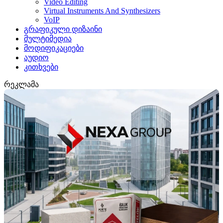
Video Editing
Virtual Instruments And Synthesizers
VoIP
გრაფიკული დიზაინი
მულტიმედია
მოდიფიკაციები
აუდიო
კითხვები
რეკლამა