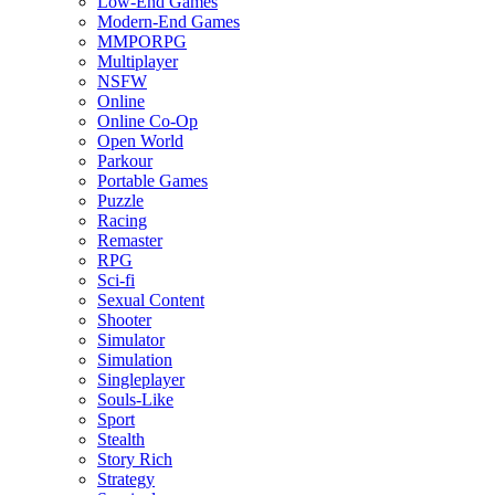
Low-End Games
Modern-End Games
MMPORPG
Multiplayer
NSFW
Online
Online Co-Op
Open World
Parkour
Portable Games
Puzzle
Racing
Remaster
RPG
Sci-fi
Sexual Content
Shooter
Simulator
Simulation
Singleplayer
Souls-Like
Sport
Stealth
Story Rich
Strategy