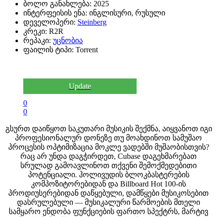
ბოლო განახლება:
2025
ინტერფეისის ენა:
ინგლისური, რუსული
დეველოპერი:
Steinberg
კრეკი:
R2R
რეპაკი:
უცნობია
ფაილის ტიპი:
Torrent
Update
0
0
გსურთ დაიწყოთ საკუთარი მუსიკის შექმნა, აიყვანოთ იგი
პროფესიონალურ დონეზე თუ მოახდინოთ სამუშაო
პროცესის ოპტიმიზაცია მოკლე ვადებში მუშაობისთვის?
რაც არ უნდა დაგჭირდეთ, Cubase დაგეხმარებათ
სრულად გამოავლინოთ თქვენი შემოქმედებითი
პოტენციალი. ჰოლივუდის ბლოკბასტერების
კომპოზიტორებიდან და Billboard Hot 100-ის
პროდიუსერებიდან დაწყებული, დამწყები მუსიკოსებით
დასრულებული — მუსიკალური წარმოების მთელი
სამყარო ენდობა ფუნქციების ფართო სპექტრს, მარტივ