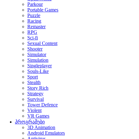
Parkour
Portable Games
Puzzle
Racing
Remaster
RPG
Sci-fi
Sexual Content
Shooter
Simulator
Simulation
Singleplayer
Souls-Like
Sport
Stealth
Story Rich
Strategy
Survival
Tower Defence
Violent
VR Games
პროგრამები
3D Animation
Android Emulators
Antivirus