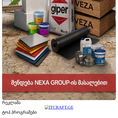
რეკლამა
ტოპ პროგრამები