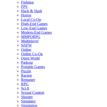
Fighting
FPS
Hack & Slash
Horror
Local Co-Op
High-End Games
Low-End Games
Modern-End Games
MMPORPG
Multiplayer
NSFW
Online
Online Co-Op
Open World
Parkour
Portable Games
Puzzle
Racing
Remaster
RPG
Sci-fi
Sexual Content
Shooter
Simulator
Simulation