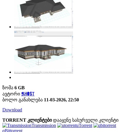
ზომა
6 GB
ავტორი
ꁅꃅꂦꌗ꓄
ბოლო განახლება
11-03-2026, 22:50
Download
TORRENT კლიენტები
დააყენე სასურველი კლიენტი
Transmission
uTorrent
qBittorrent