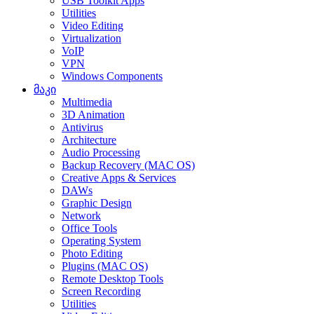
USB Toolkit Apps
Utilities
Video Editing
Virtualization
VoIP
VPN
Windows Components
მაკი
Multimedia
3D Animation
Antivirus
Architecture
Audio Processing
Backup Recovery (MAC OS)
Creative Apps & Services
DAWs
Graphic Design
Network
Office Tools
Operating System
Photo Editing
Plugins (MAC OS)
Remote Desktop Tools
Screen Recording
Utilities