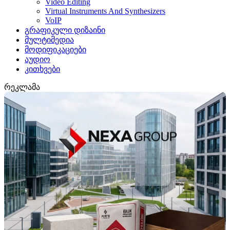
Video Editing
Virtual Instruments And Synthesizers
VoIP
გრაფიკული დიზაინი
მულტიმედია
მოდიფიკაციები
აუდიო
კითხვები
რეკლამა