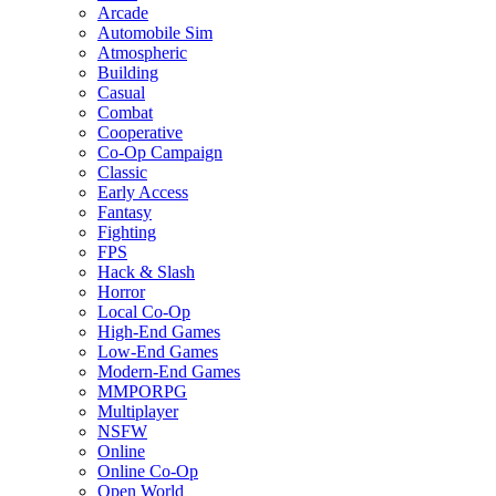
Arcade
Automobile Sim
Atmospheric
Building
Casual
Combat
Cooperative
Co-Op Campaign
Classic
Early Access
Fantasy
Fighting
FPS
Hack & Slash
Horror
Local Co-Op
High-End Games
Low-End Games
Modern-End Games
MMPORPG
Multiplayer
NSFW
Online
Online Co-Op
Open World