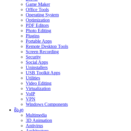
Game Maker
Office Tools
Operating System
Optimization
PDF Editors
Photo Editing
Plugins
Portable Apps
Remote Desktop Tools
Screen Recording
Security
Social Apps
Uninstallers
USB Toolkit Apps
Utilities
Video Editing
Virtualization
VoIP
VPN
Windows Components
მაკი
Multimedia
3D Animation
Antivirus
Architecture