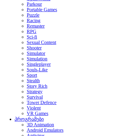
Parkour
Portable Games
Puzzle
Racing
Remaster
RPG
Sci-fi
Sexual Content
Shooter
Simulator
Simulation
Singleplayer
Souls-Like
Sport
Stealth
Story Rich
Strategy
Survival
Tower Defence
Violent
VR Games
პროგრამები
3D Animation
Android Emulators
Antivirus