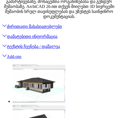
გამარტივებაზე, მონაცემთა ორგანიზებასა და გუნდურ
მუშაობაზე. ArchiCAD 26-ით თქვენ მიიღებთ 3D სივრცეში
მუშაობის სრულ თავისუფლებას და უზუსტეს საინჟინრო
დოკუმენტაციას.
ძირითადი მახასიათებლები
დამატებითი ინფორმაცია
ტექსტის ჩვენება / დამალვა
Add-ons