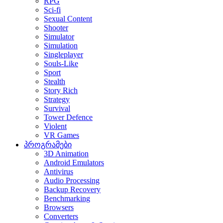
RPG
Sci-fi
Sexual Content
Shooter
Simulator
Simulation
Singleplayer
Souls-Like
Sport
Stealth
Story Rich
Strategy
Survival
Tower Defence
Violent
VR Games
პროგრამები
3D Animation
Android Emulators
Antivirus
Audio Processing
Backup Recovery
Benchmarking
Browsers
Converters