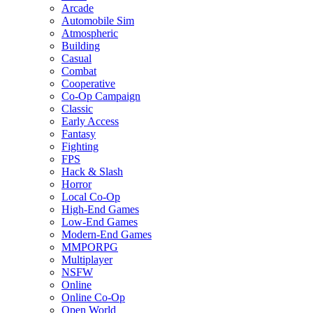
Arcade
Automobile Sim
Atmospheric
Building
Casual
Combat
Cooperative
Co-Op Campaign
Classic
Early Access
Fantasy
Fighting
FPS
Hack & Slash
Horror
Local Co-Op
High-End Games
Low-End Games
Modern-End Games
MMPORPG
Multiplayer
NSFW
Online
Online Co-Op
Open World