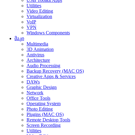
USB Toolkit Apps
Utilities
Video Editing
Virtualization
VoIP
VPN
Windows Components
მაკი
Multimedia
3D Animation
Antivirus
Architecture
Audio Processing
Backup Recovery (MAC OS)
Creative Apps & Services
DAWs
Graphic Design
Network
Office Tools
Operating System
Photo Editing
Plugins (MAC OS)
Remote Desktop Tools
Screen Recording
Utilities