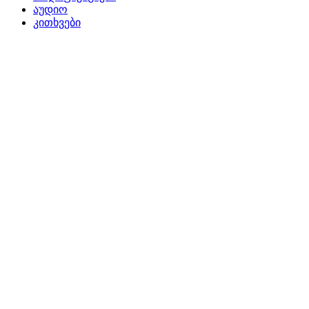
აუდიო
კითხვები