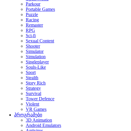
Parkour
Portable Games
Puzzle
Racing
Remaster
RPG
Sci-fi
Sexual Content
Shooter
Simulator
Simulation
Singleplayer
Souls-Like
Sport
Stealth
Story Rich
Strategy
Survival
Tower Defence
Violent
VR Games
პროგრამები
3D Animation
Android Emulators
Antivirus