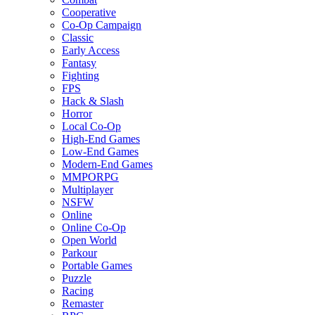
Cooperative
Co-Op Campaign
Classic
Early Access
Fantasy
Fighting
FPS
Hack & Slash
Horror
Local Co-Op
High-End Games
Low-End Games
Modern-End Games
MMPORPG
Multiplayer
NSFW
Online
Online Co-Op
Open World
Parkour
Portable Games
Puzzle
Racing
Remaster