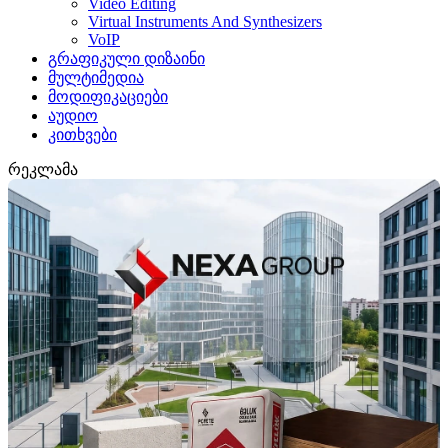
Video Editing
Virtual Instruments And Synthesizers
VoIP
გრაფიკული დიზაინი
მულტიმედია
მოდიფიკაციები
აუდიო
კითხვები
რეკლამა