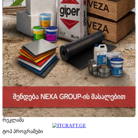
რეკლამა
ტოპ პროგრამები