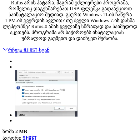
Rufus არის პატარა, მაგრამ უძლიერესი პროგრამა,
რომელიც დაგეხმარებათ USB ფლეშკა გადააქციოთ
საინსტალაციო მედიად. გსურთ Windows 11-ის ჩაწერა
TPM-ის გვერდის ავლით? თუ ძველი Windows 7-ის დასმა
ლეპტოპზე? Rufus-ი ამას ყველაზე სწრაფად და საიმედოდ
აკეთებს. პროგრამა არ საჭიროებს ინსტალაციას —
უბრალოდ გაუშვით და დაიწყეთ მუშაობა.
რჩევა ꁅꃅꂦꌗ꓄-სგან
ზომა
2 MB
ავტორი
ꁅꃅꂦꌗ꓄