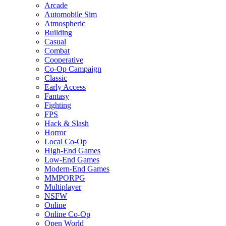
Arcade
Automobile Sim
Atmospheric
Building
Casual
Combat
Cooperative
Co-Op Campaign
Classic
Early Access
Fantasy
Fighting
FPS
Hack & Slash
Horror
Local Co-Op
High-End Games
Low-End Games
Modern-End Games
MMPORPG
Multiplayer
NSFW
Online
Online Co-Op
Open World