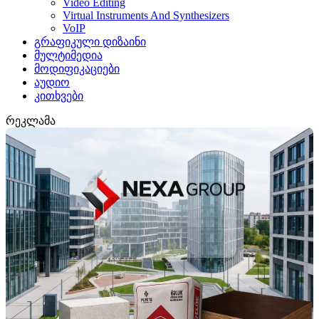
Video Editing
Virtual Instruments And Synthesizers
VoIP
გრაფიკული დიზაინი
მულტიმედია
მოდიფიკაციები
აუდიო
კითხვები
რეკლამა