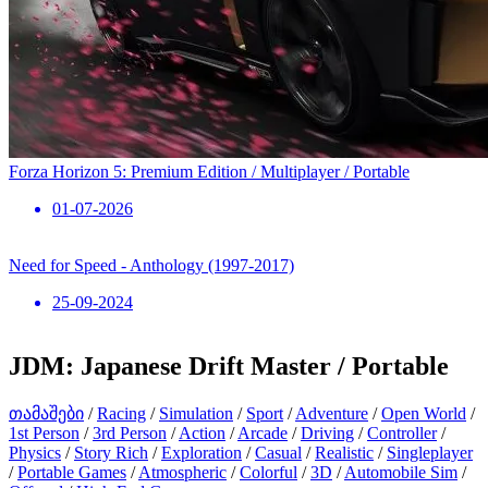
Forza Horizon 5: Premium Edition / Multiplayer / Portable
01-07-2026
Need for Speed ​​- Anthology (1997-2017)
25-09-2024
JDM: Japanese Drift Master / Portable
თამაშები
/
Racing
/
Simulation
/
Sport
/
Adventure
/
Open World
/
1st Person
/
3rd Person
/
Action
/
Arcade
/
Driving
/
Controller
/
Physics
/
Story Rich
/
Exploration
/
Casual
/
Realistic
/
Singleplayer
/
Portable Games
/
Atmospheric
/
Colorful
/
3D
/
Automobile Sim
/