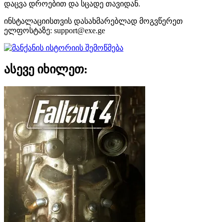
დაცვა დროებით და სცადე თავიდან.
ინსტალაციისთვის დასახმარებლად მოგვწერეთ
ელფოსტაზე:
support@exe.ge
ასევე იხილეთ: