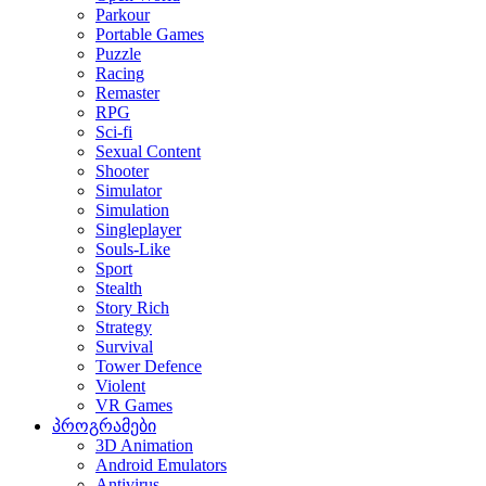
Parkour
Portable Games
Puzzle
Racing
Remaster
RPG
Sci-fi
Sexual Content
Shooter
Simulator
Simulation
Singleplayer
Souls-Like
Sport
Stealth
Story Rich
Strategy
Survival
Tower Defence
Violent
VR Games
პროგრამები
3D Animation
Android Emulators
Antivirus