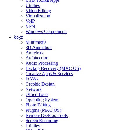
USB Toolkit Apps
Utilities
Video Editing
Virtualization
VoIP
VPN
Windows Components
მაკი
Multimedia
3D Animation
Antivirus
Architecture
Audio Processing
Backup Recovery (MAC OS)
Creative Apps & Services
DAWs
Graphic Design
Network
Office Tools
Operating System
Photo Editing
Plugins (MAC OS)
Remote Desktop Tools
Screen Recording
Utilities