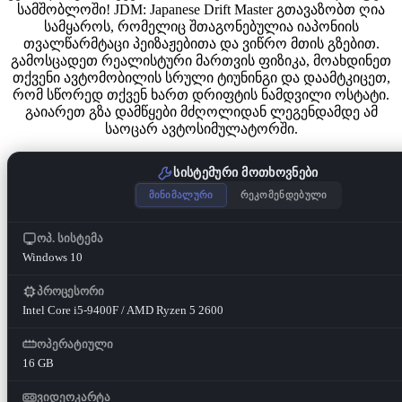
სამშობლოში! JDM: Japanese Drift Master გთავაზობთ ღია
სამყაროს, რომელიც შთაგონებულია იაპონიის
თვალწარმტაცი პეიზაჟებითა და ვიწრო მთის გზებით.
გამოსცადეთ რეალისტური მართვის ფიზიკა, მოახდინეთ
თქვენი ავტომობილის სრული ტიუნინგი და დაამტკიცეთ,
რომ სწორედ თქვენ ხართ დრიფტის ნამდვილი ოსტატი.
გაიარეთ გზა დამწყები მძღოლიდან ლეგენდამდე ამ
საოცარ ავტოსიმულატორში.
სისტემური მოთხოვნები
მინიმალური
რეკომენდებული
ოპ. სისტემა
Windows 10
პროცესორი
Intel Core i5-9400F / AMD Ryzen 5 2600
ოპერატიული
16 GB
ვიდეოკარტა