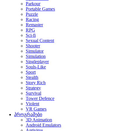
Parkour
Portable Games
Puzzle
Racing
Remaster
RPG
Sci-fi
Sexual Content
Shooter
Simulator
Simulation
Singleplayer
Souls-Like
Sport
Stealth
Story Rich
Strategy
Survival
Tower Defence
Violent
VR Games
პროგრამები
3D Animation
Android Emulators
Antivirus