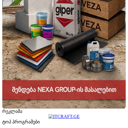
რეკლამა
ტოპ პროგრამები