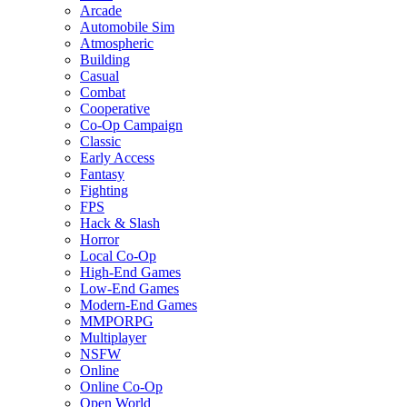
Arcade
Automobile Sim
Atmospheric
Building
Casual
Combat
Cooperative
Co-Op Campaign
Classic
Early Access
Fantasy
Fighting
FPS
Hack & Slash
Horror
Local Co-Op
High-End Games
Low-End Games
Modern-End Games
MMPORPG
Multiplayer
NSFW
Online
Online Co-Op
Open World