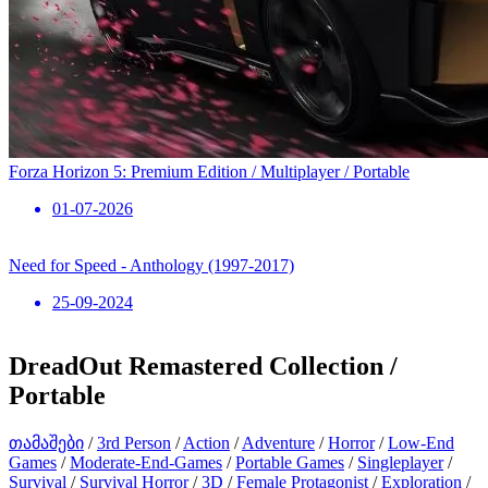
Forza Horizon 5: Premium Edition / Multiplayer / Portable
01-07-2026
Need for Speed ​​- Anthology (1997-2017)
25-09-2024
DreadOut Remastered Collection /
Portable
თამაშები
/
3rd Person
/
Action
/
Adventure
/
Horror
/
Low-End
Games
/
Moderate-End-Games
/
Portable Games
/
Singleplayer
/
Survival
/
Survival Horror
/
3D
/
Female Protagonist
/
Exploration
/