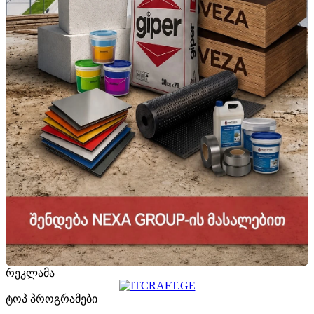
რეკლამა
ტოპ პროგრამები