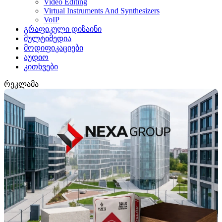
Video Editing
Virtual Instruments And Synthesizers
VoIP
გრაფიკული დიზაინი
მულტიმედია
მოდიფიკაციები
აუდიო
კითხვები
რეკლამა