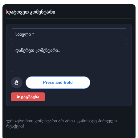
დატოვეთ კომენტარი
Press and hold
გაგზავნა
ჯერ ჯერობით კომენტარი არ არის. გამოხატე პირველი
რეაქცია!