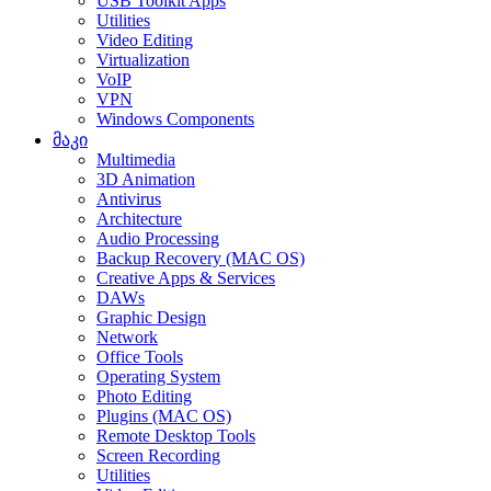
USB Toolkit Apps
Utilities
Video Editing
Virtualization
VoIP
VPN
Windows Components
მაკი
Multimedia
3D Animation
Antivirus
Architecture
Audio Processing
Backup Recovery (MAC OS)
Creative Apps & Services
DAWs
Graphic Design
Network
Office Tools
Operating System
Photo Editing
Plugins (MAC OS)
Remote Desktop Tools
Screen Recording
Utilities