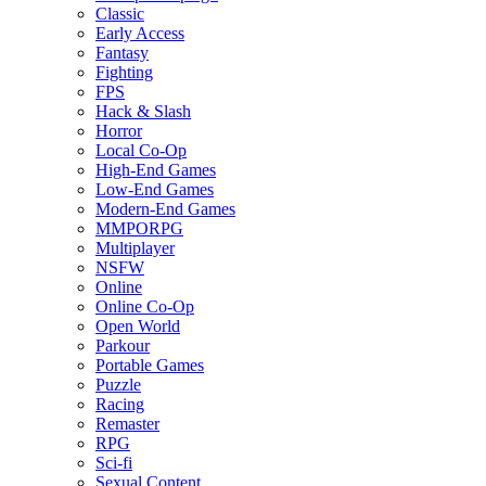
Classic
Early Access
Fantasy
Fighting
FPS
Hack & Slash
Horror
Local Co-Op
High-End Games
Low-End Games
Modern-End Games
MMPORPG
Multiplayer
NSFW
Online
Online Co-Op
Open World
Parkour
Portable Games
Puzzle
Racing
Remaster
RPG
Sci-fi
Sexual Content