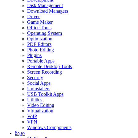
Disk Management
Download Managers
Driver
Game Maker
Office Tools
Operating System
Optimization
PDF Editors
Photo Editing
Plugins
Portable Apps
Remote Desktop Tools
Screen Recording
Security
Social Apps
Uninstallers
USB Toolkit Apps
Utilities
Video Editing
Virtualization
VoIP
VPN
Windows Components
მაკი