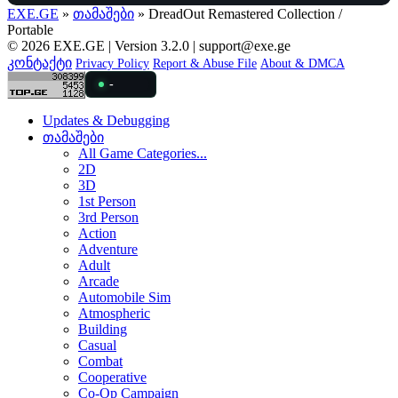
EXE.GE
»
თამაშები
» DreadOut Remastered Collection /
Portable
© 2026 EXE.GE | Version 3.2.0 |
support@exe.ge
კონტაქტი
Privacy Policy
Report & Abuse File
About & DMCA
-
Updates & Debugging
თამაშები
All Game Categories...
2D
3D
1st Person
3rd Person
Action
Adventure
Adult
Arcade
Automobile Sim
Atmospheric
Building
Casual
Combat
Cooperative
Co-Op Campaign