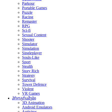
Parkour
Portable Games
Puzzle
Racing
Remaster
RPG
Sci-fi
Sexual Content
Shooter
Simulator
Simulation
Singleplayer
Souls-Like
Sport
Stealth
Story Rich
Strategy
Survival
Tower Defence
Violent
VR Games
პროგრამები
3D Animation
Android Emulators
Antivirus