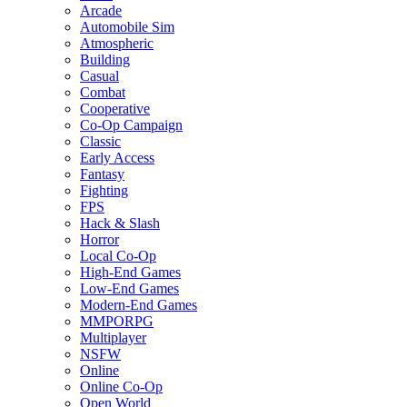
Arcade
Automobile Sim
Atmospheric
Building
Casual
Combat
Cooperative
Co-Op Campaign
Classic
Early Access
Fantasy
Fighting
FPS
Hack & Slash
Horror
Local Co-Op
High-End Games
Low-End Games
Modern-End Games
MMPORPG
Multiplayer
NSFW
Online
Online Co-Op
Open World