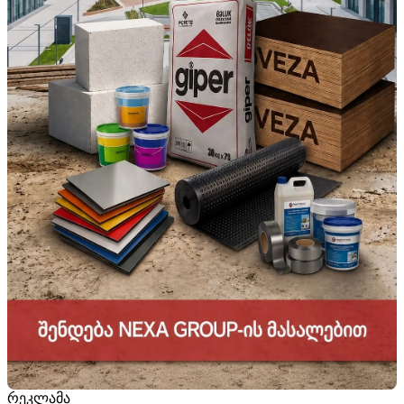
რეკლამა