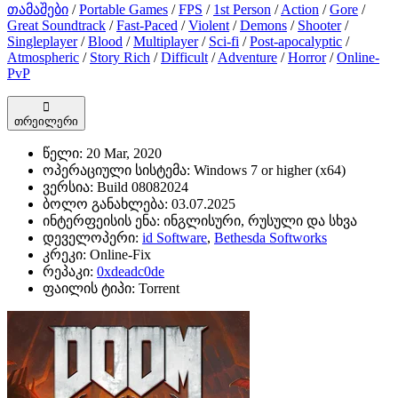
თამაშები
/
Portable Games
/
FPS
/
1st Person
/
Action
/
Gore
/
Great Soundtrack
/
Fast-Paced
/
Violent
/
Demons
/
Shooter
/
Singleplayer
/
Blood
/
Multiplayer
/
Sci-fi
/
Post-apocalyptic
/
Atmospheric
/
Story Rich
/
Difficult
/
Adventure
/
Horror
/
Online-
PvP
თრეილერი
წელი:
20 Mar, 2020
ოპერაციული სისტემა:
Windows 7 or higher (x64)
ვერსია:
Build 08082024
ბოლო განახლება:
03.07.2025
ინტერფეისის ენა:
ინგლისური, რუსული და სხვა
დეველოპერი:
id Software
,
Bethesda Softworks
კრეკი:
Online-Fix
რეპაკი:
0xdeadc0de
ფაილის ტიპი:
Torrent