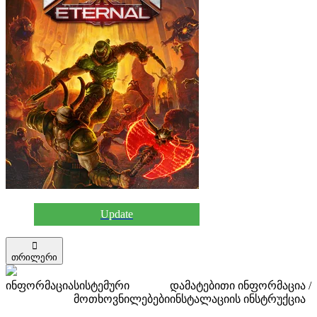
Update
თრილერი
ინფორმაცია
სისტემური
დამატებითი ინფორმაცია /
მოთხოვნილებები
ინსტალაციის ინსტრუქცია