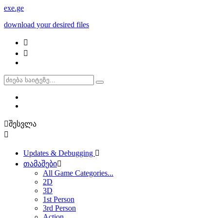
exe
.ge
download your desired files
შესვლა
Updates & Debugging
თამაშები
All Game Categories...
2D
3D
1st Person
3rd Person
Action