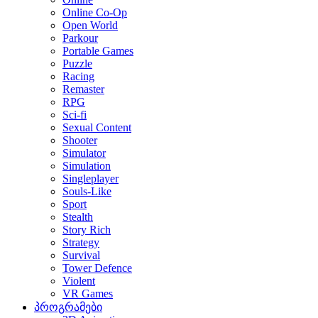
Online Co-Op
Open World
Parkour
Portable Games
Puzzle
Racing
Remaster
RPG
Sci-fi
Sexual Content
Shooter
Simulator
Simulation
Singleplayer
Souls-Like
Sport
Stealth
Story Rich
Strategy
Survival
Tower Defence
Violent
VR Games
პროგრამები