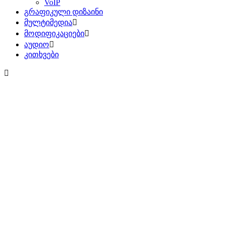
VoIP
გრაფიკული დიზაინი
მულტიმედია
მოდიფიკაციები
აუდიო
კითხვები