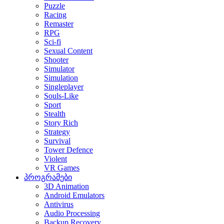
Puzzle
Racing
Remaster
RPG
Sci-fi
Sexual Content
Shooter
Simulator
Simulation
Singleplayer
Souls-Like
Sport
Stealth
Story Rich
Strategy
Survival
Tower Defence
Violent
VR Games
პროგრამები
3D Animation
Android Emulators
Antivirus
Audio Processing
Backup Recovery