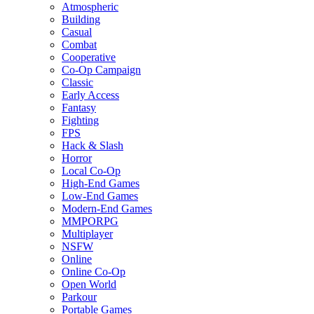
Atmospheric
Building
Casual
Combat
Cooperative
Co-Op Campaign
Classic
Early Access
Fantasy
Fighting
FPS
Hack & Slash
Horror
Local Co-Op
High-End Games
Low-End Games
Modern-End Games
MMPORPG
Multiplayer
NSFW
Online
Online Co-Op
Open World
Parkour
Portable Games