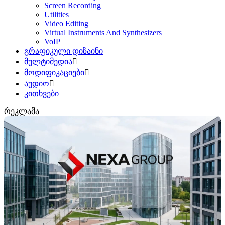
Screen Recording
Utilities
Video Editing
Virtual Instruments And Synthesizers
VoIP
გრაფიკული დიზაინი
მულტიმედია
მოდიფიკაციები
აუდიო
კითხვები
რეკლამა