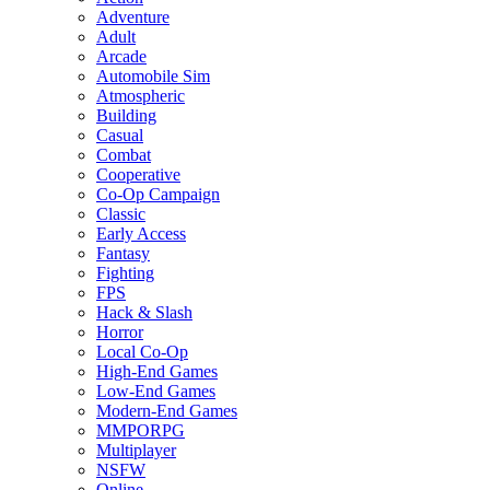
Adventure
Adult
Arcade
Automobile Sim
Atmospheric
Building
Casual
Combat
Cooperative
Co-Op Campaign
Classic
Early Access
Fantasy
Fighting
FPS
Hack & Slash
Horror
Local Co-Op
High-End Games
Low-End Games
Modern-End Games
MMPORPG
Multiplayer
NSFW
Online