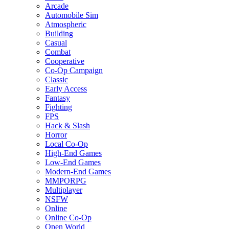
Arcade
Automobile Sim
Atmospheric
Building
Casual
Combat
Cooperative
Co-Op Campaign
Classic
Early Access
Fantasy
Fighting
FPS
Hack & Slash
Horror
Local Co-Op
High-End Games
Low-End Games
Modern-End Games
MMPORPG
Multiplayer
NSFW
Online
Online Co-Op
Open World