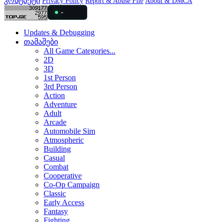
კონტაქტი
Privacy Policy
Report & Abuse File
About & DMCA
-
Updates & Debugging
თამაშები
All Game Categories...
2D
3D
1st Person
3rd Person
Action
Adventure
Adult
Arcade
Automobile Sim
Atmospheric
Building
Casual
Combat
Cooperative
Co-Op Campaign
Classic
Early Access
Fantasy
Fighting