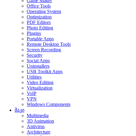
Game Maker
Office Tools
Operating System
Optimization
PDF Editors
Photo Editing
Plugins
Portable Apps
Remote Desktop Tools
Screen Recording
Security
Social Apps
Uninstallers
USB Toolkit Apps
Utilities
Video Editing
Virtualization
VoIP
VPN
Windows Components
მაკი
Multimedia
3D Animation
Antivirus
Architecture