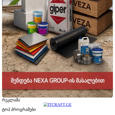
რეკლამა
ტოპ პროგრამები