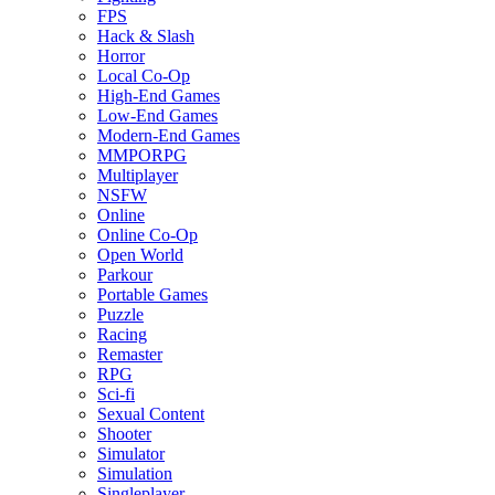
FPS
Hack & Slash
Horror
Local Co-Op
High-End Games
Low-End Games
Modern-End Games
MMPORPG
Multiplayer
NSFW
Online
Online Co-Op
Open World
Parkour
Portable Games
Puzzle
Racing
Remaster
RPG
Sci-fi
Sexual Content
Shooter
Simulator
Simulation
Singleplayer