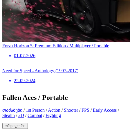
Forza Horizon 5: Premium Edition / Multiplayer / Portable
01-07-2026
Need for Speed ​​- Anthology (1997-2017)
25-09-2024
Fallen Aces / Portable
თამაშები
/
1st Person
/
Action
/
Shooter
/
FPS
/
Early Access
/
Stealth
/
2D
/
Combat
/
Fighting
თრეილერი