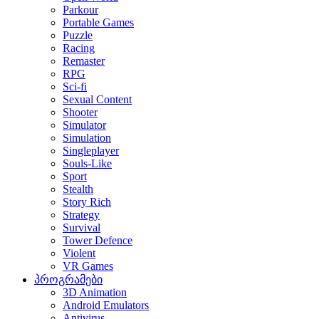
Parkour
Portable Games
Puzzle
Racing
Remaster
RPG
Sci-fi
Sexual Content
Shooter
Simulator
Simulation
Singleplayer
Souls-Like
Sport
Stealth
Story Rich
Strategy
Survival
Tower Defence
Violent
VR Games
პროგრამები
3D Animation
Android Emulators
Antivirus