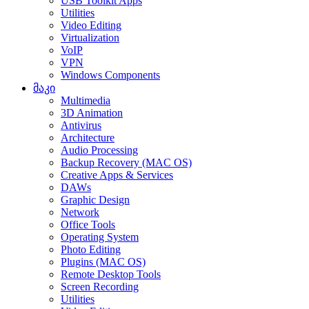
USB Toolkit Apps
Utilities
Video Editing
Virtualization
VoIP
VPN
Windows Components
მაკი
Multimedia
3D Animation
Antivirus
Architecture
Audio Processing
Backup Recovery (MAC OS)
Creative Apps & Services
DAWs
Graphic Design
Network
Office Tools
Operating System
Photo Editing
Plugins (MAC OS)
Remote Desktop Tools
Screen Recording
Utilities