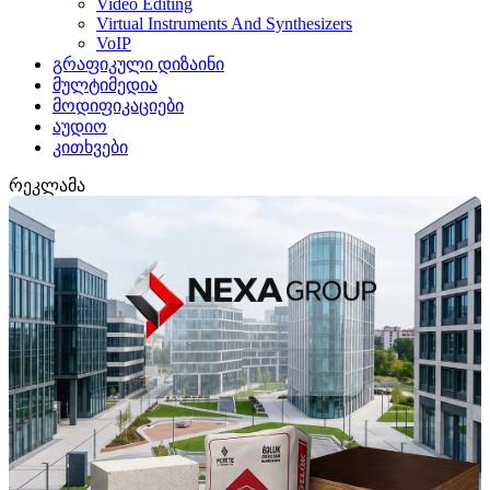
Video Editing
Virtual Instruments And Synthesizers
VoIP
გრაფიკული დიზაინი
მულტიმედია
მოდიფიკაციები
აუდიო
კითხვები
რეკლამა