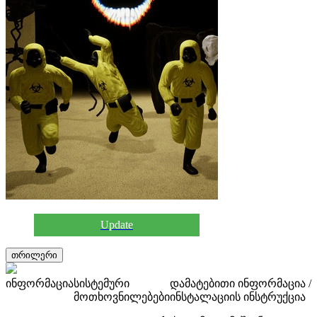
Update
თრილერი
ინფორმაცია
სისტემური
დამატებითი ინფორმაცია /
მოთხოვნილებები
ინსტალაციის ინსტრუქცია