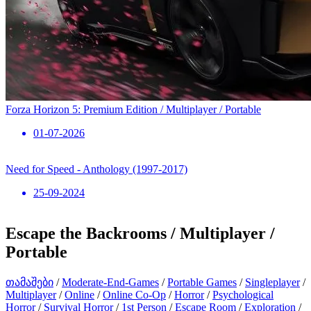
Forza Horizon 5: Premium Edition / Multiplayer / Portable
01-07-2026
Need for Speed ​​- Anthology (1997-2017)
25-09-2024
Escape the Backrooms / Multiplayer /
Portable
თამაშები
/
Moderate-End-Games
/
Portable Games
/
Singleplayer
/
Multiplayer
/
Online
/
Online Co-Op
/
Horror
/
Psychological
Horror
/
Survival Horror
/
1st Person
/
Escape Room
/
Exploration
/