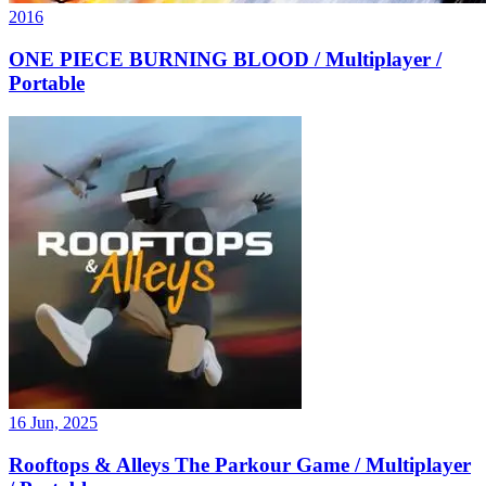
2016
ONE PIECE BURNING BLOOD / Multiplayer /
Portable
16 Jun, 2025
Rooftops & Alleys The Parkour Game / Multiplayer