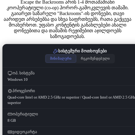
Escape the Backrooms არის 1-4 მოთამაშიანი
კოოპერატიული (co-op) ჰორორ-გამოკვლევის თამაში.
გაიარეთ საზარელი "Backrooms"-ის დონეები, თავი
აარიდეთ არსებებსა და სხვა საფრთხეებს, რათა გაქცევა
მოახერხოთ. უფასო კონტენტის განახლებები ახალი
დონეებითა და თამაშის რეჟიმებით აჯილდოებს
საზოგადოებას.
სისტემური მოთხოვნები
მინიმალური
რეკომენდებული
ოპ. სისტემა
Windows 10
პროცესორი
Quad-core Intel or AMD 2.5 GHz or superior / Quad-core Intel or AMD 2.5 GHz
superior
ოპერატიული
8 GB
ვიდეოკარტა