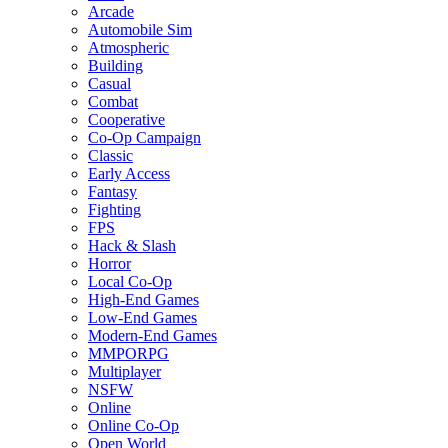
Arcade
Automobile Sim
Atmospheric
Building
Casual
Combat
Cooperative
Co-Op Campaign
Classic
Early Access
Fantasy
Fighting
FPS
Hack & Slash
Horror
Local Co-Op
High-End Games
Low-End Games
Modern-End Games
MMPORPG
Multiplayer
NSFW
Online
Online Co-Op
Open World