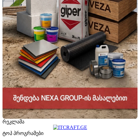
რეკლამა
ტოპ პროგრამები