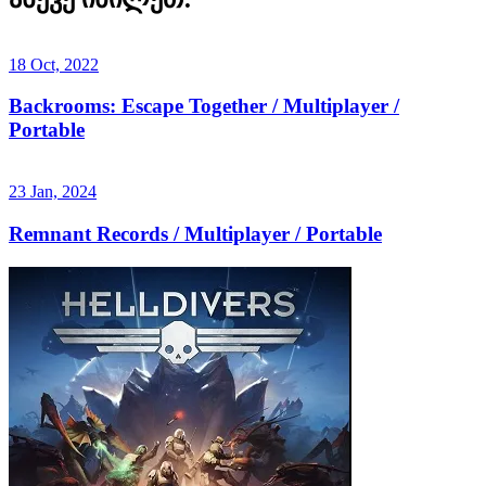
18 Oct, 2022
Backrooms: Escape Together / Multiplayer /
Portable
23 Jan, 2024
Remnant Records / Multiplayer / Portable