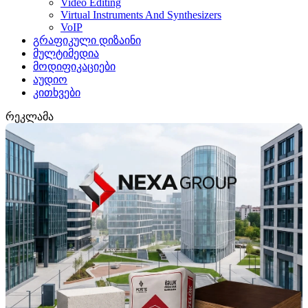
Video Editing
Virtual Instruments And Synthesizers
VoIP
გრაფიკული დიზაინი
მულტიმედია
მოდიფიკაციები
აუდიო
კითხვები
რეკლამა