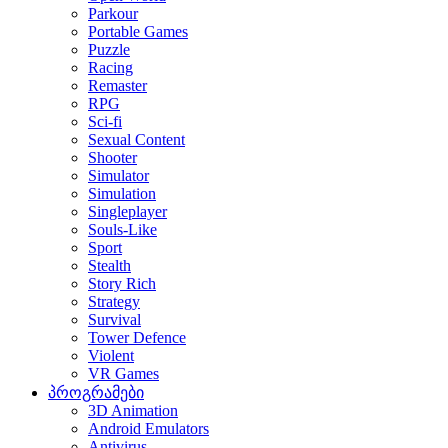
Parkour
Portable Games
Puzzle
Racing
Remaster
RPG
Sci-fi
Sexual Content
Shooter
Simulator
Simulation
Singleplayer
Souls-Like
Sport
Stealth
Story Rich
Strategy
Survival
Tower Defence
Violent
VR Games
პროგრამები
3D Animation
Android Emulators
Antivirus