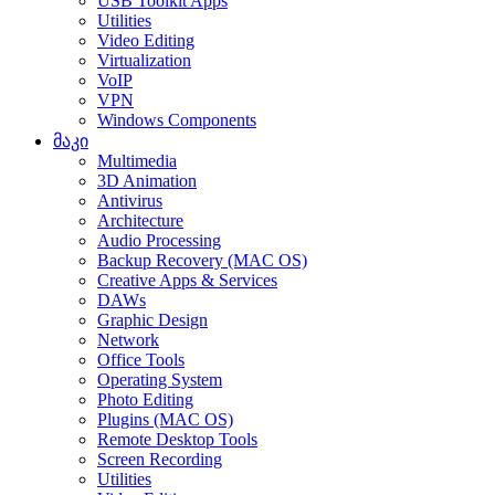
USB Toolkit Apps
Utilities
Video Editing
Virtualization
VoIP
VPN
Windows Components
მაკი
Multimedia
3D Animation
Antivirus
Architecture
Audio Processing
Backup Recovery (MAC OS)
Creative Apps & Services
DAWs
Graphic Design
Network
Office Tools
Operating System
Photo Editing
Plugins (MAC OS)
Remote Desktop Tools
Screen Recording
Utilities