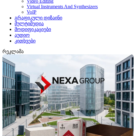
Video Editing
Virtual Instruments And Synthesizers
VoIP
გრაფიკული დიზაინი
მულტიმედია
მოდიფიკაციები
აუდიო
კითხვები
რეკლამა