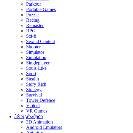
Parkour
Portable Games
Puzzle
Racing
Remaster
RPG
Sci-fi
Sexual Content
Shooter
Simulator
Simulation
Singleplayer
Souls-Like
Sport
Stealth
Story Rich
Strategy
Survival
Tower Defence
Violent
VR Games
პროგრამები
3D Animation
Android Emulators
Antivirus