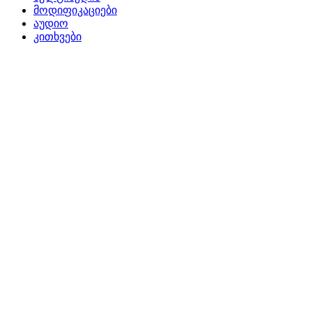
მოდიფიკაციები
აუდიო
კითხვები