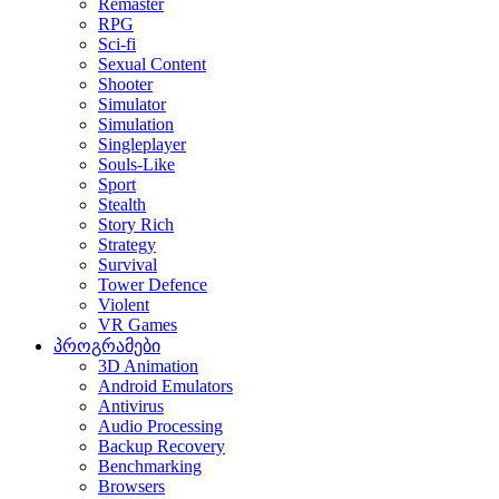
Remaster
RPG
Sci-fi
Sexual Content
Shooter
Simulator
Simulation
Singleplayer
Souls-Like
Sport
Stealth
Story Rich
Strategy
Survival
Tower Defence
Violent
VR Games
პროგრამები
3D Animation
Android Emulators
Antivirus
Audio Processing
Backup Recovery
Benchmarking
Browsers