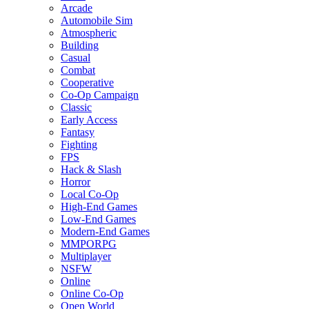
Arcade
Automobile Sim
Atmospheric
Building
Casual
Combat
Cooperative
Co-Op Campaign
Classic
Early Access
Fantasy
Fighting
FPS
Hack & Slash
Horror
Local Co-Op
High-End Games
Low-End Games
Modern-End Games
MMPORPG
Multiplayer
NSFW
Online
Online Co-Op
Open World