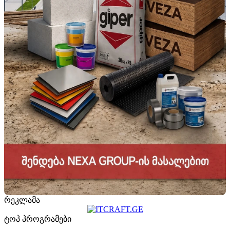
რეკლამა
ტოპ პროგრამები