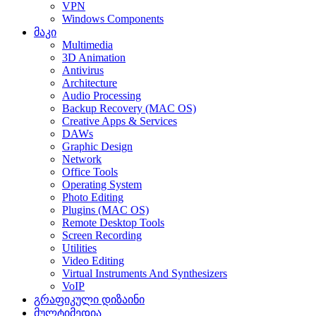
VPN
Windows Components
მაკი
Multimedia
3D Animation
Antivirus
Architecture
Audio Processing
Backup Recovery (MAC OS)
Creative Apps & Services
DAWs
Graphic Design
Network
Office Tools
Operating System
Photo Editing
Plugins (MAC OS)
Remote Desktop Tools
Screen Recording
Utilities
Video Editing
Virtual Instruments And Synthesizers
VoIP
გრაფიკული დიზაინი
მულტიმედია