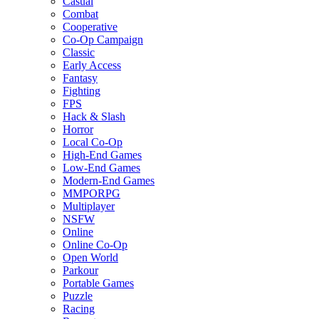
Casual
Combat
Cooperative
Co-Op Campaign
Classic
Early Access
Fantasy
Fighting
FPS
Hack & Slash
Horror
Local Co-Op
High-End Games
Low-End Games
Modern-End Games
MMPORPG
Multiplayer
NSFW
Online
Online Co-Op
Open World
Parkour
Portable Games
Puzzle
Racing