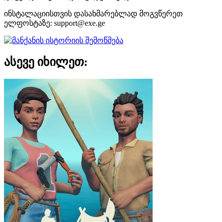
ინსტალაციისთვის დასახმარებლად მოგვწერეთ
ელფოსტაზე:
support@exe.ge
ასევე იხილეთ: