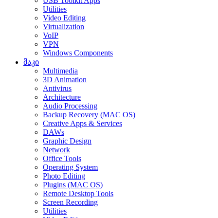
USB Toolkit Apps
Utilities
Video Editing
Virtualization
VoIP
VPN
Windows Components
მაკი
Multimedia
3D Animation
Antivirus
Architecture
Audio Processing
Backup Recovery (MAC OS)
Creative Apps & Services
DAWs
Graphic Design
Network
Office Tools
Operating System
Photo Editing
Plugins (MAC OS)
Remote Desktop Tools
Screen Recording
Utilities