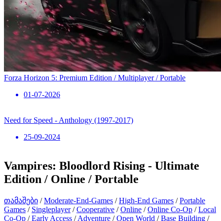
Forza Horizon 5: Premium Edition / Multiplayer / Portable
01-07-2026
Need for Speed ​​- Anthology (1997-2017)
25-09-2024
Vampires: Bloodlord Rising - Ultimate
Edition / Online / Portable
თამაშები
/
Moderate-End-Games
/
High-End Games
/
Portable
Games
/
Singleplayer
/
Cooperative
/
Online
/
Online Co-Op
/
Local
Co-Op
/
Early Access
/
Adventure
/
Open World
/
Base Building
/