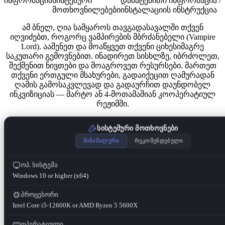
ინფორმაცია
სისტემური
დამატებითი ინფორმაცია /
მოთხოვნილებები
ინსტალაციის ინსტრუქცია
ამ ბნელ, ღია სამყაროს თავგადასავალში თქვენ
იღვიძებთ, როგორც ვამპირების მბრძანებელი (Vampire
Lord). ააშენეთ და მოაწყვეთ თქვენი ციხესიმაგრე
საკუთარი გემოვნებით. ინადირეთ სისხლზე, იბრძოლეთ,
შექმენით ნივთები და მოაგროვეთ რესურსები. მართეთ
თქვენი ერთგული მსახურები, გადაიქეცით ღამურადან
ღამის გამოსაკვლევად და გადაურჩით დაუნდობელ
ინკვიზიციას — მარტო ან 4-მოთამაშიან კოოპერატიულ
რეჟიმში.
სისტემური მოთხოვნები
მინიმალური
რეკომენდებული
ოპ. სისტემა
Windows 10 or higher (x64)
პროცესორი
Intel Core i5-12600K or AMD Ryzen 5 5600X
ოპერატიული