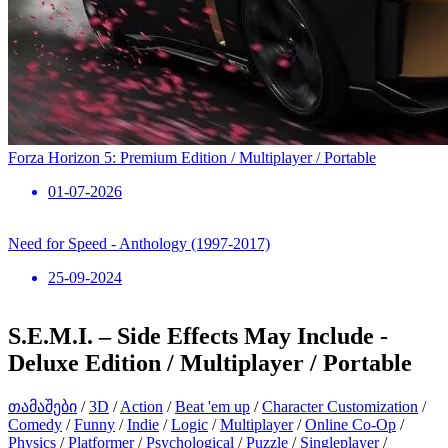
Forza Horizon 5: Premium Edition / Multiplayer / Portable
01-07-2026
Need for Speed ​​- Anthology (1997-2017)
25-09-2024
S.E.M.I. – Side Effects May Include -
Deluxe Edition / Multiplayer / Portable
თამაშები
/
3D
/
Action
/
Beat 'em up
/
Character Customization
/
Comedy
/
Funny
/
Indie
/
Logic
/
Multiplayer
/
Online Co-Op
/
Physics
/
Platformer
/
Psychological
/
Puzzle
/
Singleplayer
/