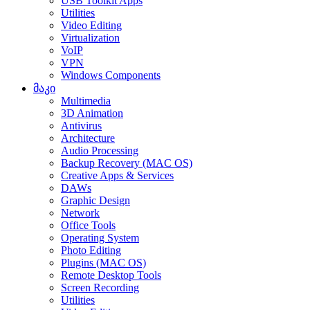
USB Toolkit Apps
Utilities
Video Editing
Virtualization
VoIP
VPN
Windows Components
მაკი
Multimedia
3D Animation
Antivirus
Architecture
Audio Processing
Backup Recovery (MAC OS)
Creative Apps & Services
DAWs
Graphic Design
Network
Office Tools
Operating System
Photo Editing
Plugins (MAC OS)
Remote Desktop Tools
Screen Recording
Utilities