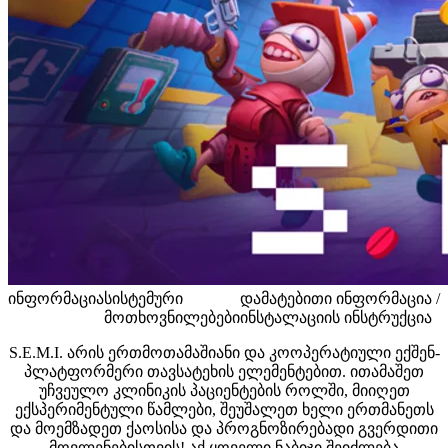
ინფორმაცია
სისტემური
დამატებითი ინფორმაცია /
მოთხოვნილებები
ინსტალაციის ინსტრუქცია
S.E.M.I. არის ერთმოთამაშიანი და კოოპერატიული ექშენ-
პლატფორმერი თავსატეხის ელემენტებით. ითამაშეთ
უჩვეულო კლინიკის პაციენტების როლში, მიიღეთ
ექსპერიმენტული წამლები, შეუშალეთ ხელი ერთმანეთს
და მოემზადეთ ქაოსისა და პროგნოზირებადი გვერდითი
მოვლენებისთვის! აქ ყოველი ნაბიჯი შეიძლება