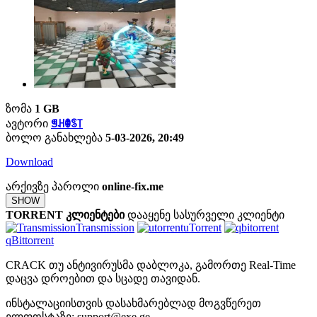
ზომა
1 GB
ავტორი
ꁅꃅꂦꌗ꓄
ბოლო განახლება
5-03-2026, 20:49
Download
არქივზე პაროლი
online-fix.me
SHOW
TORRENT კლიენტები
დააყენე სასურველი კლიენტი
Transmission
uTorrent
qBittorrent
CRACK თუ ანტივირუსმა დაბლოკა, გამორთე Real-Time
დაცვა დროებით და სცადე თავიდან.
ინსტალაციისთვის დასახმარებლად მოგვწერეთ
ელფოსტაზე:
support@exe.ge