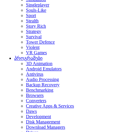
Singleplayer
Souls-Like
Sport
Stealth
Story Rich
Strategy
Survival
Tower Defence
Violent
VR Games
პროგრამები
3D Animation
Android Emulators
Antivirus
Audio Processing
Backup Recovery
Benchmarking
Browsers
Converters
Creative Apps & Services
Daws
Development
Disk Management
Download Managers