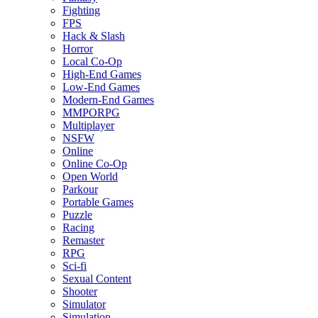
Fighting
FPS
Hack & Slash
Horror
Local Co-Op
High-End Games
Low-End Games
Modern-End Games
MMPORPG
Multiplayer
NSFW
Online
Online Co-Op
Open World
Parkour
Portable Games
Puzzle
Racing
Remaster
RPG
Sci-fi
Sexual Content
Shooter
Simulator
Simulation