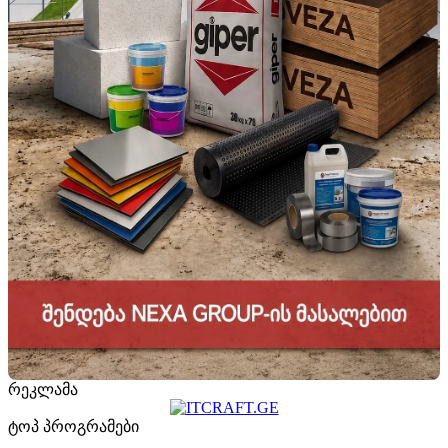
რეკლამა
ტოპ პროგრამები