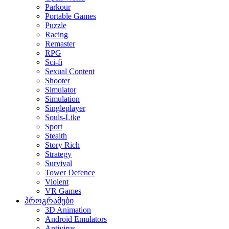
Parkour
Portable Games
Puzzle
Racing
Remaster
RPG
Sci-fi
Sexual Content
Shooter
Simulator
Simulation
Singleplayer
Souls-Like
Sport
Stealth
Story Rich
Strategy
Survival
Tower Defence
Violent
VR Games
პროგრამები
3D Animation
Android Emulators
Antivirus