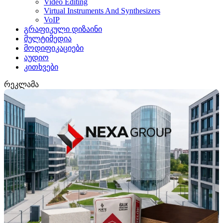
Video Editing
Virtual Instruments And Synthesizers
VoIP
გრაფიკული დიზაინი
მულტიმედია
მოდიფიკაციები
აუდიო
კითხვები
რეკლამა