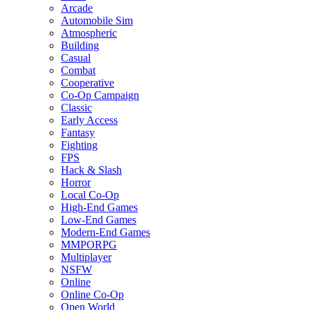
Arcade
Automobile Sim
Atmospheric
Building
Casual
Combat
Cooperative
Co-Op Campaign
Classic
Early Access
Fantasy
Fighting
FPS
Hack & Slash
Horror
Local Co-Op
High-End Games
Low-End Games
Modern-End Games
MMPORPG
Multiplayer
NSFW
Online
Online Co-Op
Open World