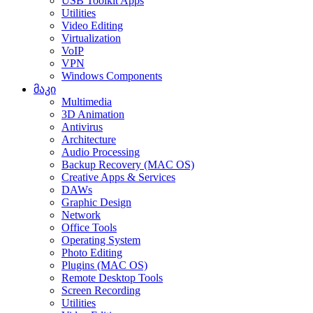
USB Toolkit Apps
Utilities
Video Editing
Virtualization
VoIP
VPN
Windows Components
მაკი
Multimedia
3D Animation
Antivirus
Architecture
Audio Processing
Backup Recovery (MAC OS)
Creative Apps & Services
DAWs
Graphic Design
Network
Office Tools
Operating System
Photo Editing
Plugins (MAC OS)
Remote Desktop Tools
Screen Recording
Utilities