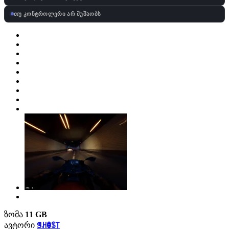
თუ კონტროლერი არ მუშაობს
ზომა
11 GB
ავტორი
ꁅꃅꂦꌗ꓄