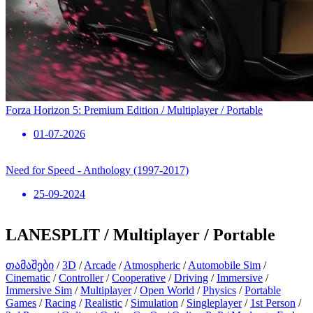
Forza Horizon 5: Premium Edition / Multiplayer / Portable
01-07-2026
Need for Speed ​​- Anthology (1997-2017)
25-09-2024
LANESPLIT / Multiplayer / Portable
თამაშები
/
3D
/
Arcade
/
Atmospheric
/
Automobile Sim
/
Cinematic
/
Controller
/
Cooperative
/
Driving
/
Immersive
/
Immersive Sim
/
Multiplayer
/
Open World
/
Physics
/
Portable
Games
/
Racing
/
Realistic
/
Simulation
/
Singleplayer
/
1st Person
/