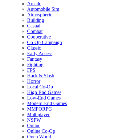
Arcade
Automobile Sim
Atmospheric
Building
Casual
Combat
Cooperative
Co-Op Campaign
Classic
Early Access
Fantasy
Fighting
FPS
Hack & Slash
Horror
Local Co-Op
High-End Games
Low-End Games
Modern-End Games
MMPORPG
Multiplayer
NSFW
Online
Online Co-Op
Open World