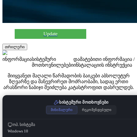
Update
თრილერი
ინფორმაცია
სისტემური
დამატებითი ინფორმაცია /
მოთხოვნილებები
ინსტალაციის ინსტრუქცია
მიიყვანეთ მაღალი წარმადობის ბაიკები აბსოლუტურ
ზღვარზე და მანევრირეთ მოძრაობაში, სადაც ერთი
არასწორი ნაბიჯი შეიძლება კატასტროფით დასრულდეს.
სისტემური მოთხოვნები
მინიმალური
რეკომენდებული
ოპ. სისტემა
Windows 10