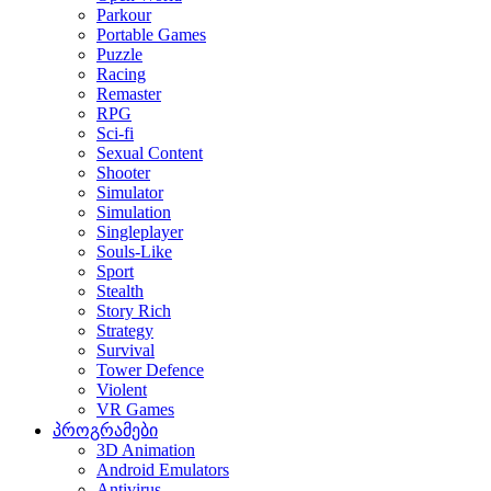
Parkour
Portable Games
Puzzle
Racing
Remaster
RPG
Sci-fi
Sexual Content
Shooter
Simulator
Simulation
Singleplayer
Souls-Like
Sport
Stealth
Story Rich
Strategy
Survival
Tower Defence
Violent
VR Games
პროგრამები
3D Animation
Android Emulators
Antivirus