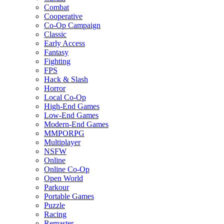
Combat
Cooperative
Co-Op Campaign
Classic
Early Access
Fantasy
Fighting
FPS
Hack & Slash
Horror
Local Co-Op
High-End Games
Low-End Games
Modern-End Games
MMPORPG
Multiplayer
NSFW
Online
Online Co-Op
Open World
Parkour
Portable Games
Puzzle
Racing
Remaster