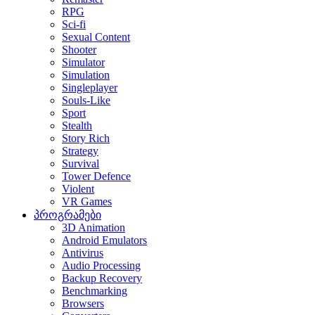
RPG
Sci-fi
Sexual Content
Shooter
Simulator
Simulation
Singleplayer
Souls-Like
Sport
Stealth
Story Rich
Strategy
Survival
Tower Defence
Violent
VR Games
პროგრამები
3D Animation
Android Emulators
Antivirus
Audio Processing
Backup Recovery
Benchmarking
Browsers