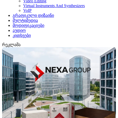
Video Editing
Virtual Instruments And Synthesizers
VoIP
გრაფიკული დიზაინი
მულტიმედია
მოდიფიკაციები
აუდიო
კითხვები
რეკლამა