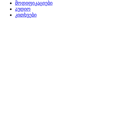
მოდიფიკაციები
აუდიო
კითხვები