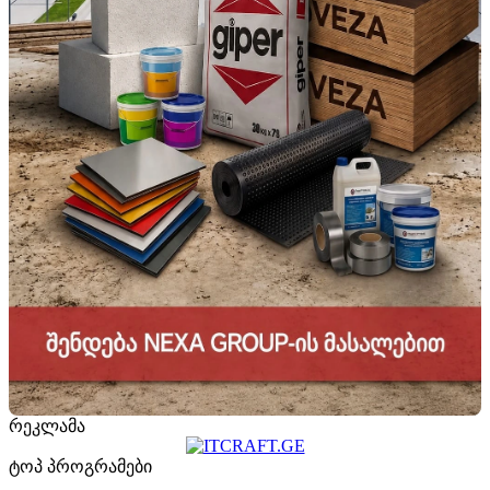
რეკლამა
ტოპ პროგრამები