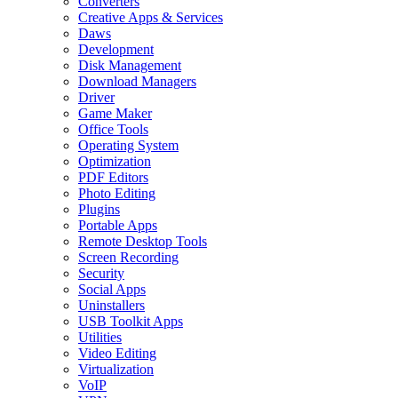
Converters
Creative Apps & Services
Daws
Development
Disk Management
Download Managers
Driver
Game Maker
Office Tools
Operating System
Optimization
PDF Editors
Photo Editing
Plugins
Portable Apps
Remote Desktop Tools
Screen Recording
Security
Social Apps
Uninstallers
USB Toolkit Apps
Utilities
Video Editing
Virtualization
VoIP