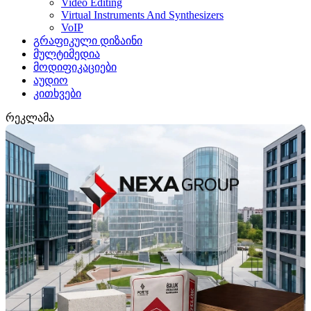
Video Editing
Virtual Instruments And Synthesizers
VoIP
გრაფიკული დიზაინი
მულტიმედია
მოდიფიკაციები
აუდიო
კითხვები
რეკლამა