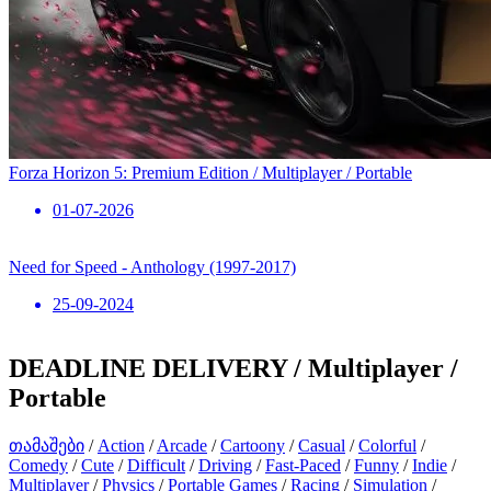
Forza Horizon 5: Premium Edition / Multiplayer / Portable
01-07-2026
Need for Speed ​​- Anthology (1997-2017)
25-09-2024
DEADLINE DELIVERY / Multiplayer /
Portable
თამაშები
/
Action
/
Arcade
/
Cartoony
/
Casual
/
Colorful
/
Comedy
/
Cute
/
Difficult
/
Driving
/
Fast-Paced
/
Funny
/
Indie
/
Multiplayer
/
Physics
/
Portable Games
/
Racing
/
Simulation
/