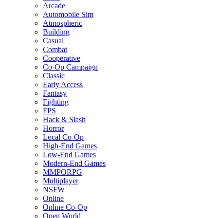
Arcade
Automobile Sim
Atmospheric
Building
Casual
Combat
Cooperative
Co-Op Campaign
Classic
Early Access
Fantasy
Fighting
FPS
Hack & Slash
Horror
Local Co-Op
High-End Games
Low-End Games
Modern-End Games
MMPORPG
Multiplayer
NSFW
Online
Online Co-Op
Open World