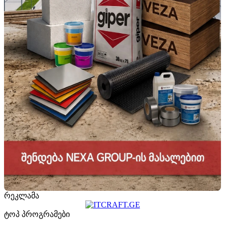
რეკლამა
ტოპ პროგრამები