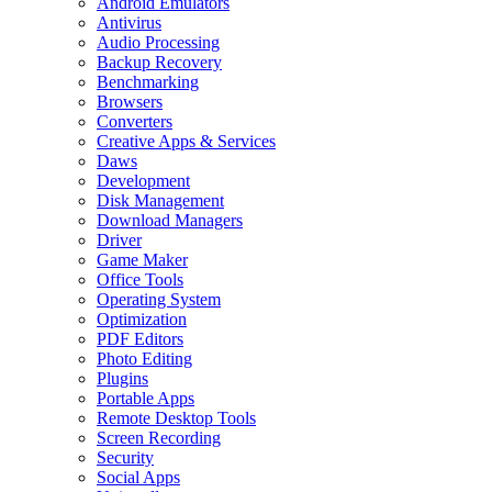
Android Emulators
Antivirus
Audio Processing
Backup Recovery
Benchmarking
Browsers
Converters
Creative Apps & Services
Daws
Development
Disk Management
Download Managers
Driver
Game Maker
Office Tools
Operating System
Optimization
PDF Editors
Photo Editing
Plugins
Portable Apps
Remote Desktop Tools
Screen Recording
Security
Social Apps