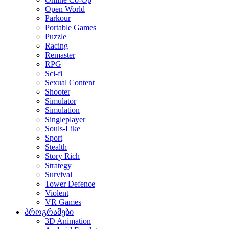
Open World
Parkour
Portable Games
Puzzle
Racing
Remaster
RPG
Sci-fi
Sexual Content
Shooter
Simulator
Simulation
Singleplayer
Souls-Like
Sport
Stealth
Story Rich
Strategy
Survival
Tower Defence
Violent
VR Games
პროგრამები
3D Animation