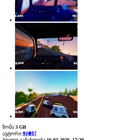
ზომა
3 GB
ავტორი
ꁅꃅꂦꌗ꓄
ბოლო განახლება
16-03-2026, 17:29