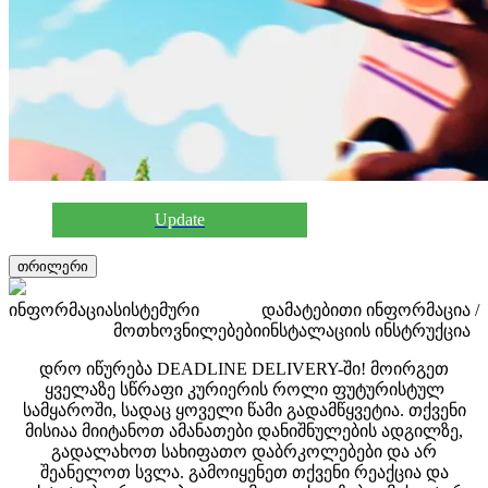
Update
თრილერი
ინფორმაცია
სისტემური
დამატებითი ინფორმაცია /
მოთხოვნილებები
ინსტალაციის ინსტრუქცია
დრო იწურება DEADLINE DELIVERY-ში! მოირგეთ
ყველაზე სწრაფი კურიერის როლი ფუტურისტულ
სამყაროში, სადაც ყოველი წამი გადამწყვეტია. თქვენი
მისიაა მიიტანოთ ამანათები დანიშნულების ადგილზე,
გადალახოთ სახიფათო დაბრკოლებები და არ
შეანელოთ სვლა. გამოიყენეთ თქვენი რეაქცია და