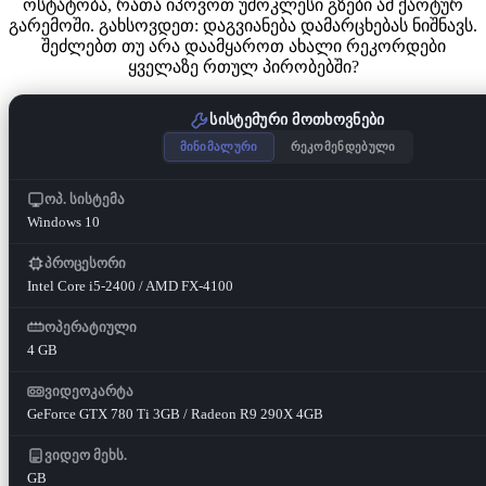
ოსტატობა, რათა იპოვოთ უმოკლესი გზები ამ ქაოტურ
გარემოში. გახსოვდეთ: დაგვიანება დამარცხებას ნიშნავს.
შეძლებთ თუ არა დაამყაროთ ახალი რეკორდები
ყველაზე რთულ პირობებში?
სისტემური მოთხოვნები
მინიმალური
რეკომენდებული
ოპ. სისტემა
Windows 10
პროცესორი
Intel Core i5-2400 / AMD FX-4100
ოპერატიული
4 GB
ვიდეოკარტა
GeForce GTX 780 Ti 3GB / Radeon R9 290X 4GB
ვიდეო მეხს.
GB