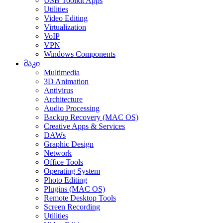
USB Toolkit Apps
Utilities
Video Editing
Virtualization
VoIP
VPN
Windows Components
მაკი
Multimedia
3D Animation
Antivirus
Architecture
Audio Processing
Backup Recovery (MAC OS)
Creative Apps & Services
DAWs
Graphic Design
Network
Office Tools
Operating System
Photo Editing
Plugins (MAC OS)
Remote Desktop Tools
Screen Recording
Utilities