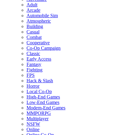
Adult
Arcade
Automobile Sim
Atmospheric
Building
Casual
Combat
Cooperative
Co-Op Campaign
Classic
Early Access
Fantasy
Fighting
FPS
Hack & Slash
Horror
Local Co-Op
High-End Games
Low-End Games
Modern-End Games
MMPORPG
Multiplayer
NSFW
Online
Online Co-Op