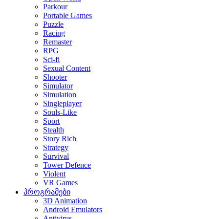
Parkour
Portable Games
Puzzle
Racing
Remaster
RPG
Sci-fi
Sexual Content
Shooter
Simulator
Simulation
Singleplayer
Souls-Like
Sport
Stealth
Story Rich
Strategy
Survival
Tower Defence
Violent
VR Games
პროგრამები
3D Animation
Android Emulators
Antivirus