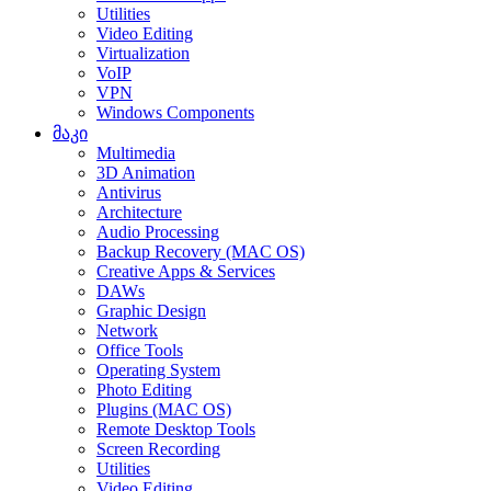
Utilities
Video Editing
Virtualization
VoIP
VPN
Windows Components
მაკი
Multimedia
3D Animation
Antivirus
Architecture
Audio Processing
Backup Recovery (MAC OS)
Creative Apps & Services
DAWs
Graphic Design
Network
Office Tools
Operating System
Photo Editing
Plugins (MAC OS)
Remote Desktop Tools
Screen Recording
Utilities
Video Editing