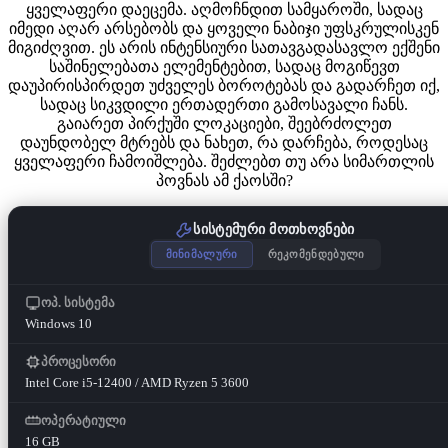
ყველაფერი დაეცემა. აღმოჩნდით სამყაროში, სადაც
იმედი აღარ არსებობს და ყოველი ნაბიჯი უფსკრულისკენ
მიგიძღვით. ეს არის ინტენსიური სათავგადასავლო ექშენი
საშინელებათა ელემენტებით, სადაც მოგიწევთ
დაუპირისპირდეთ უძველეს ბოროტებას და გადარჩეთ იქ,
სადაც სიკვდილი ერთადერთი გამოსავალი ჩანს.
გაიარეთ პირქუში ლოკაციები, შეებრძოლეთ
დაუნდობელ მტრებს და ნახეთ, რა დარჩება, როდესაც
ყველაფერი ჩამოიშლება. შეძლებთ თუ არა სიმართლის
პოვნას ამ ქაოსში?
სისტემური მოთხოვნები
მინიმალური
რეკომენდებული
ოპ. სისტემა
Windows 10
პროცესორი
Intel Core i5-12400 / AMD Ryzen 5 3600
ოპერატიული
16 GB