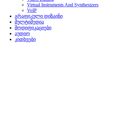
Virtual Instruments And Synthesizers
VoIP
გრაფიკული დიზაინი
მულტიმედია
მოდიფიკაციები
აუდიო
კითხვები