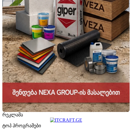
რეკლამა
ტოპ პროგრამები