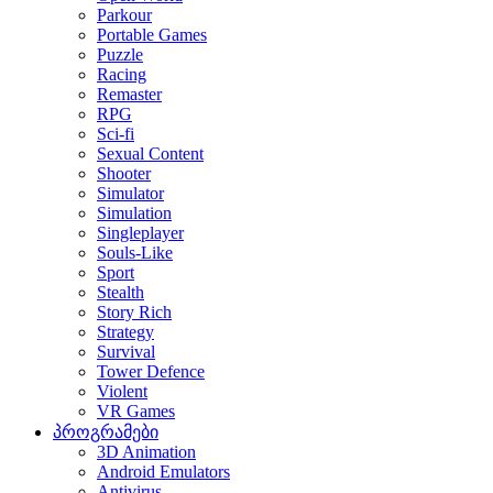
Parkour
Portable Games
Puzzle
Racing
Remaster
RPG
Sci-fi
Sexual Content
Shooter
Simulator
Simulation
Singleplayer
Souls-Like
Sport
Stealth
Story Rich
Strategy
Survival
Tower Defence
Violent
VR Games
პროგრამები
3D Animation
Android Emulators
Antivirus