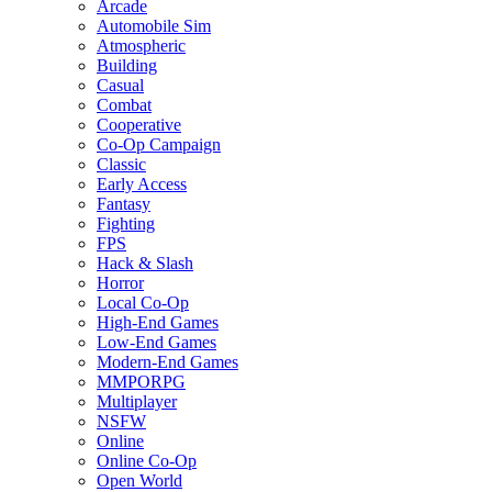
Arcade
Automobile Sim
Atmospheric
Building
Casual
Combat
Cooperative
Co-Op Campaign
Classic
Early Access
Fantasy
Fighting
FPS
Hack & Slash
Horror
Local Co-Op
High-End Games
Low-End Games
Modern-End Games
MMPORPG
Multiplayer
NSFW
Online
Online Co-Op
Open World