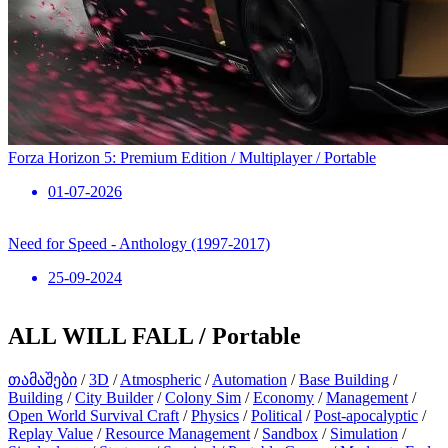
Forza Horizon 5: Premium Edition / Multiplayer / Portable
01-07-2026
Need for Speed ​​- Anthology (1997-2017)
25-09-2024
ALL WILL FALL / Portable
თამაშები
/
3D
/
Atmospheric
/
Automation
/
Base Building
/
Building
/
City Builder
/
Colony Sim
/
Economy
/
Management
/
Open World Survival Craft
/
Physics
/
Political
/
Post-apocalyptic
/
Replay Value
/
Resource Management
/
Sandbox
/
Simulation
/