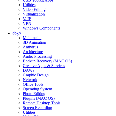
USB Toolkit Apps
Utilities
Video Editing
Virtualization
VoIP
VPN
Windows Components
მაკი
Multimedia
3D Animation
Antivirus
Architecture
Audio Processing
Backup Recovery (MAC OS)
Creative Apps & Services
DAWs
Graphic Design
Network
Office Tools
Operating System
Photo Editing
Plugins (MAC OS)
Remote Desktop Tools
Screen Recording
Utilities