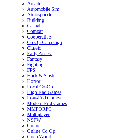
Arcade
Automobile Sim
Atmospheric
Building
Casual
Combat
Cooperative
Co-Op Campaign
Classic
Early Access
Fantasy
Fighting
FPS
Hack & Slash
Horror
Local Co-Op
High-End Games
Low-End Games
Modern-End Games
MMPORPG
Multiplayer
NSFW
Online
Online Co-Op
Open World