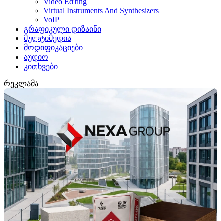
Video Editing
Virtual Instruments And Synthesizers
VoIP
გრაფიკული დიზაინი
მულტიმედია
მოდიფიკაციები
აუდიო
კითხვები
რეკლამა