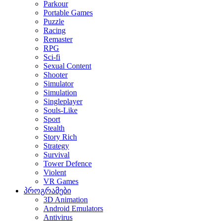
Parkour
Portable Games
Puzzle
Racing
Remaster
RPG
Sci-fi
Sexual Content
Shooter
Simulator
Simulation
Singleplayer
Souls-Like
Sport
Stealth
Story Rich
Strategy
Survival
Tower Defence
Violent
VR Games
პროგრამები
3D Animation
Android Emulators
Antivirus