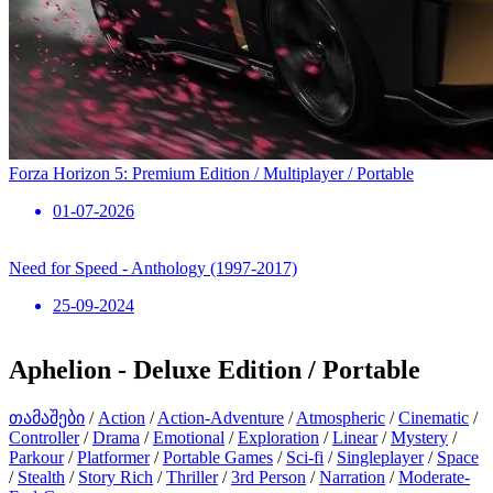
Forza Horizon 5: Premium Edition / Multiplayer / Portable
01-07-2026
Need for Speed ​​- Anthology (1997-2017)
25-09-2024
Aphelion - Deluxe Edition / Portable
თამაშები
/
Action
/
Action-Adventure
/
Atmospheric
/
Cinematic
/
Controller
/
Drama
/
Emotional
/
Exploration
/
Linear
/
Mystery
/
Parkour
/
Platformer
/
Portable Games
/
Sci-fi
/
Singleplayer
/
Space
/
Stealth
/
Story Rich
/
Thriller
/
3rd Person
/
Narration
/
Moderate-