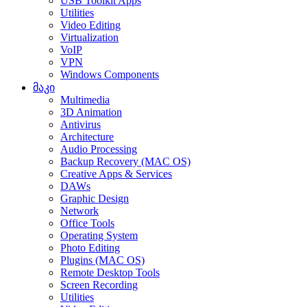
USB Toolkit Apps
Utilities
Video Editing
Virtualization
VoIP
VPN
Windows Components
მაკი
Multimedia
3D Animation
Antivirus
Architecture
Audio Processing
Backup Recovery (MAC OS)
Creative Apps & Services
DAWs
Graphic Design
Network
Office Tools
Operating System
Photo Editing
Plugins (MAC OS)
Remote Desktop Tools
Screen Recording
Utilities