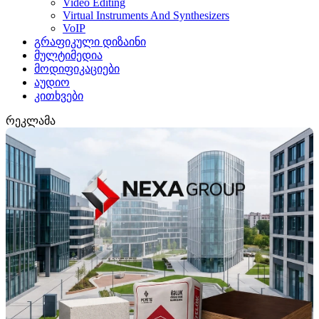
Video Editing
Virtual Instruments And Synthesizers
VoIP
გრაფიკული დიზაინი
მულტიმედია
მოდიფიკაციები
აუდიო
კითხვები
რეკლამა