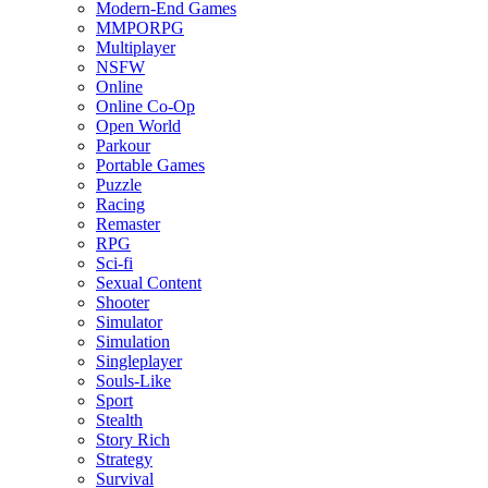
Modern-End Games
MMPORPG
Multiplayer
NSFW
Online
Online Co-Op
Open World
Parkour
Portable Games
Puzzle
Racing
Remaster
RPG
Sci-fi
Sexual Content
Shooter
Simulator
Simulation
Singleplayer
Souls-Like
Sport
Stealth
Story Rich
Strategy
Survival