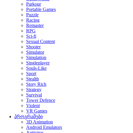
Parkour
Portable Games
Puzzle
Racing
Remaster
RPG
Sci-fi
Sexual Content
Shooter
Simulator
Simulation
Singleplayer
Souls-Like
Sport
Stealth
Story Rich
Strategy
Survival
Tower Defence
Violent
VR Games
პროგრამები
3D Animation
Android Emulators
Antivirus