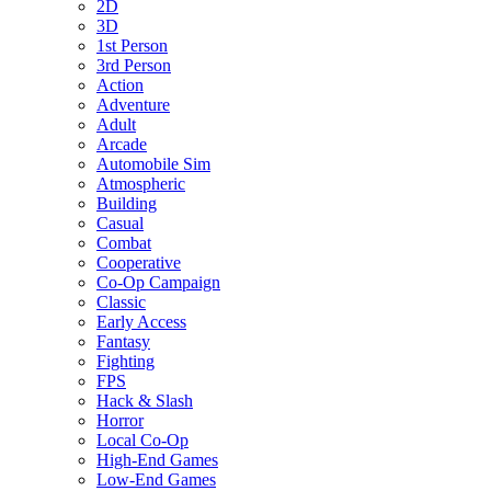
2D
3D
1st Person
3rd Person
Action
Adventure
Adult
Arcade
Automobile Sim
Atmospheric
Building
Casual
Combat
Cooperative
Co-Op Campaign
Classic
Early Access
Fantasy
Fighting
FPS
Hack & Slash
Horror
Local Co-Op
High-End Games
Low-End Games