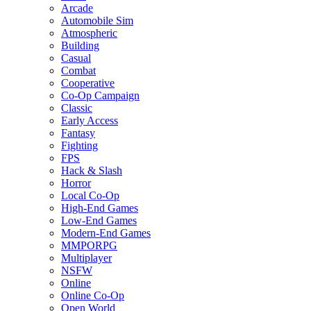
Arcade
Automobile Sim
Atmospheric
Building
Casual
Combat
Cooperative
Co-Op Campaign
Classic
Early Access
Fantasy
Fighting
FPS
Hack & Slash
Horror
Local Co-Op
High-End Games
Low-End Games
Modern-End Games
MMPORPG
Multiplayer
NSFW
Online
Online Co-Op
Open World