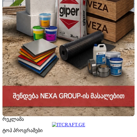
რეკლამა
ტოპ პროგრამები