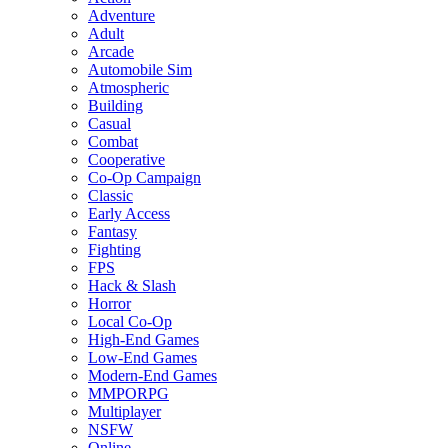
Adventure
Adult
Arcade
Automobile Sim
Atmospheric
Building
Casual
Combat
Cooperative
Co-Op Campaign
Classic
Early Access
Fantasy
Fighting
FPS
Hack & Slash
Horror
Local Co-Op
High-End Games
Low-End Games
Modern-End Games
MMPORPG
Multiplayer
NSFW
Online