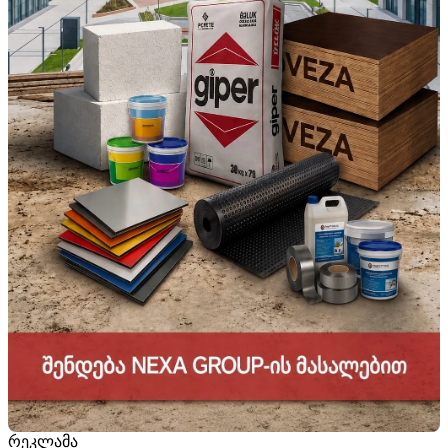
რეკლამა