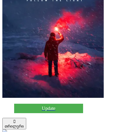
Update
თრილერი