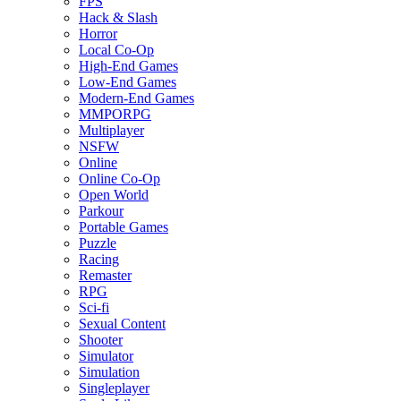
FPS
Hack & Slash
Horror
Local Co-Op
High-End Games
Low-End Games
Modern-End Games
MMPORPG
Multiplayer
NSFW
Online
Online Co-Op
Open World
Parkour
Portable Games
Puzzle
Racing
Remaster
RPG
Sci-fi
Sexual Content
Shooter
Simulator
Simulation
Singleplayer