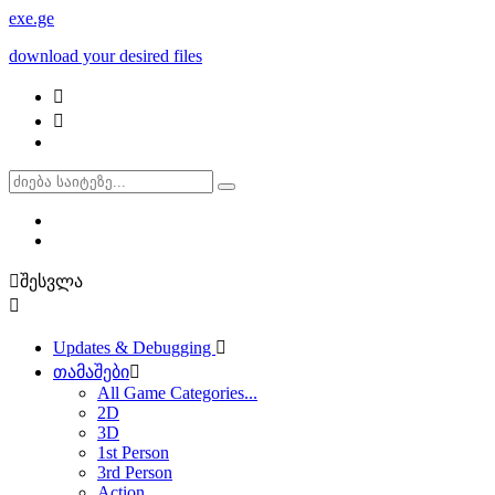
exe
.ge
download your desired files
შესვლა
Updates & Debugging
თამაშები
All Game Categories...
2D
3D
1st Person
3rd Person
Action