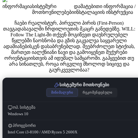
ინფორმაცია
სისტემური
დამატებითი ინფორმაცია /
მოთხოვნილებები
ინსტალაციის ინსტრუქცია
ჩაები რეალისტურ, პირველი პირის (First-Person)
თავგადასავალში ჩრდილოეთის მკაცრ განედებზე. WILL:
Follow The Light-ში თქვენ მოგიწევთ დაუსრულებელ
წყლებში ნაოსნობა და გზის გაკვალვა საყვარელი
ადამიანებისკენ დასაბრუნებლად. შეებრძოლეთ სტიქიას,
მართეთ იალქნიანი ნავი და გამოიყენეთ შუქურები
ორიენტაციისთვის ამ იდუმალ სამყაროში. გაჰყვებით თუ
არა სინათლეს, როცა ირგვლივ მხოლოდ სიცივე და
გაურკვევლობაა?
სისტემური მოთხოვნები
მინიმალური
რეკომენდებული
ოპ. სისტემა
Windows 10
პროცესორი
Intel Core i3-8100 / AMD Ryzen 5 2600X