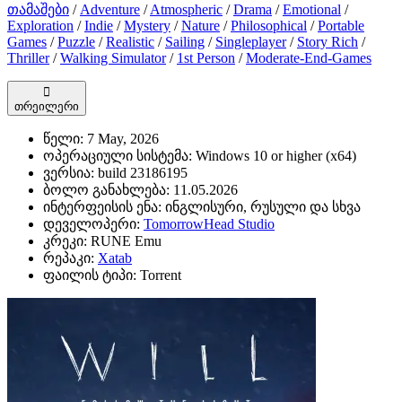
თამაშები
/
Adventure
/
Atmospheric
/
Drama
/
Emotional
/
Exploration
/
Indie
/
Mystery
/
Nature
/
Philosophical
/
Portable
Games
/
Puzzle
/
Realistic
/
Sailing
/
Singleplayer
/
Story Rich
/
Thriller
/
Walking Simulator
/
1st Person
/
Moderate-End-Games
თრეილერი
წელი:
7 May, 2026
ოპერაციული სისტემა:
Windows 10 or higher (x64)
ვერსია:
build 23186195
ბოლო განახლება:
11.05.2026
ინტერფეისის ენა:
ინგლისური, რუსული და სხვა
დეველოპერი:
TomorrowHead Studio
კრეკი:
RUNE Emu
რეპაკი:
Xatab
ფაილის ტიპი:
Torrent