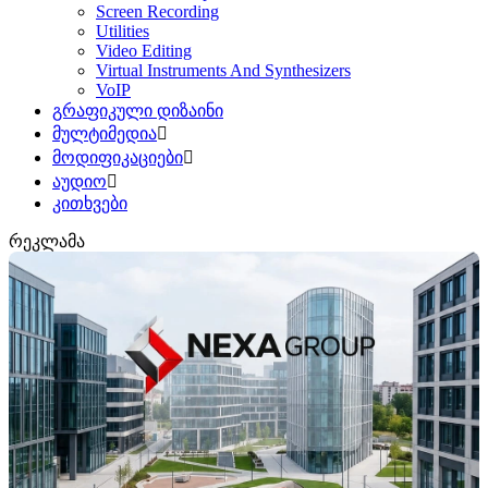
Screen Recording
Utilities
Video Editing
Virtual Instruments And Synthesizers
VoIP
გრაფიკული დიზაინი
მულტიმედია
მოდიფიკაციები
აუდიო
კითხვები
რეკლამა