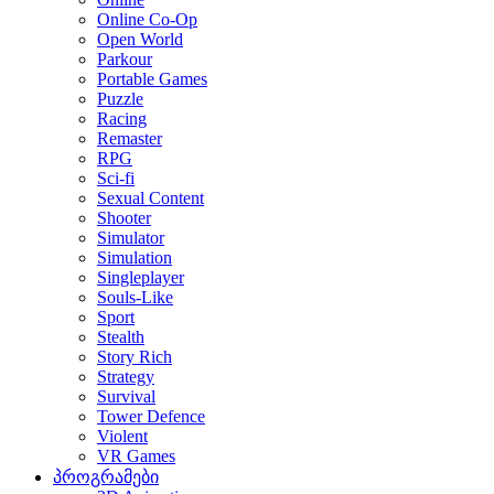
Online Co-Op
Open World
Parkour
Portable Games
Puzzle
Racing
Remaster
RPG
Sci-fi
Sexual Content
Shooter
Simulator
Simulation
Singleplayer
Souls-Like
Sport
Stealth
Story Rich
Strategy
Survival
Tower Defence
Violent
VR Games
პროგრამები