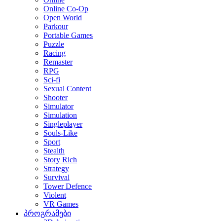
Online Co-Op
Open World
Parkour
Portable Games
Puzzle
Racing
Remaster
RPG
Sci-fi
Sexual Content
Shooter
Simulator
Simulation
Singleplayer
Souls-Like
Sport
Stealth
Story Rich
Strategy
Survival
Tower Defence
Violent
VR Games
პროგრამები