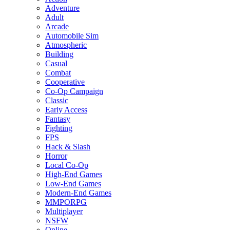
Adventure
Adult
Arcade
Automobile Sim
Atmospheric
Building
Casual
Combat
Cooperative
Co-Op Campaign
Classic
Early Access
Fantasy
Fighting
FPS
Hack & Slash
Horror
Local Co-Op
High-End Games
Low-End Games
Modern-End Games
MMPORPG
Multiplayer
NSFW
Online