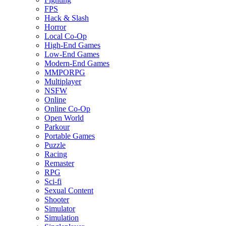
FPS
Hack & Slash
Horror
Local Co-Op
High-End Games
Low-End Games
Modern-End Games
MMPORPG
Multiplayer
NSFW
Online
Online Co-Op
Open World
Parkour
Portable Games
Puzzle
Racing
Remaster
RPG
Sci-fi
Sexual Content
Shooter
Simulator
Simulation