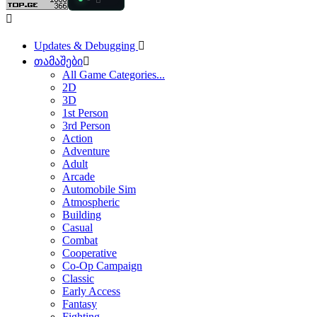
Updates & Debugging
თამაშები
All Game Categories...
2D
3D
1st Person
3rd Person
Action
Adventure
Adult
Arcade
Automobile Sim
Atmospheric
Building
Casual
Combat
Cooperative
Co-Op Campaign
Classic
Early Access
Fantasy
Fighting