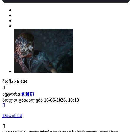
ზომა
36 GB
ავტორი
ꁅꃅꂦꌗ꓄
ბოლო განახლება
16-06-2026, 10:10
Download