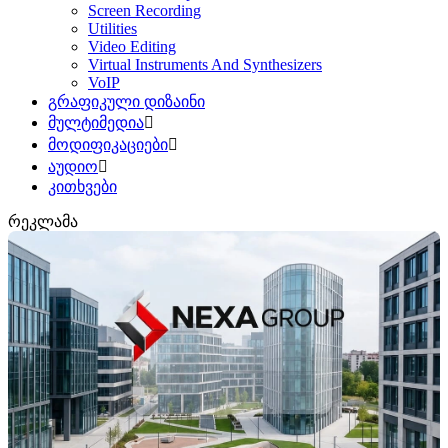
Screen Recording
Utilities
Video Editing
Virtual Instruments And Synthesizers
VoIP
გრაფიკული დიზაინი
მულტიმედია
მოდიფიკაციები
აუდიო
კითხვები
რეკლამა