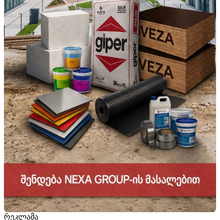
რეკლამა