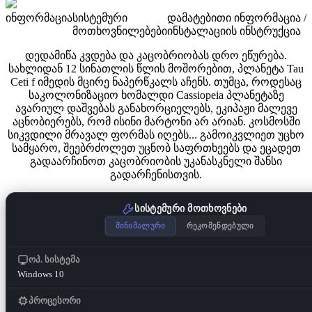
ინფორმაცია
სისტემური
დამატებითი ინფორმაცია /
მოთხოვნილებები
ინსტალაციის ინსტრუქცია
დედამიწა კვდება და კაცობრიობას დრო ეწურება.
სახლიდან 12 სინათლის წლის მოშორებით, პლანეტა Tau
Ceti f იმედის მცირე ნაპერწკალს აჩენს. თუმცა, როდესაც
საკოლონიზაციო ხომალდი Cassiopeia პლანეტაზე
ავარიულ დაშვებას განახორციელებს, ეკიპაჟი მალევე
აცნობიერებს, რომ ისინი მარტონი არ არიან. კოსმოსში
სიკვდილი მრავალ ფორმას იღებს... გამოიკვლიეთ უცხო
სამყარო, შეებრძოლეთ უცნობ საფრთხეებს და ეცადეთ
გადაარჩინოთ კაცობრიობის უკანასკნელი შანსი
გადარჩენისთვის.
სისტემური მოთხოვნები
მინიმალური
რეკომენდებული
ოპ. სისტემა
Windows 10
პროცესორი