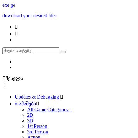
exe
.ge
download your desired files
შესვლა
Updates & Debugging
თამაშები
All Game Categories...
2D
3D
1st Person
3rd Person
Action