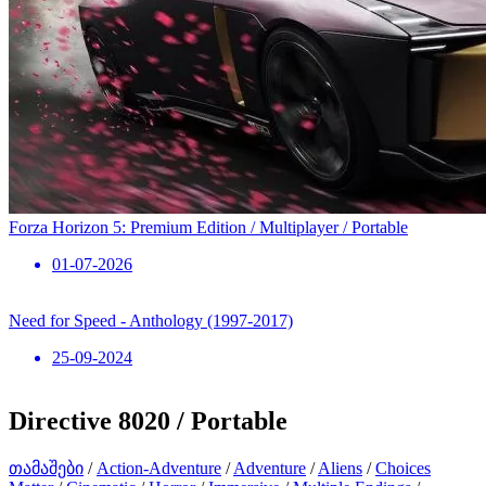
Forza Horizon 5: Premium Edition / Multiplayer / Portable
01-07-2026
Need for Speed ​​- Anthology (1997-2017)
25-09-2024
Directive 8020 / Portable
თამაშები
/
Action-Adventure
/
Adventure
/
Aliens
/
Choices