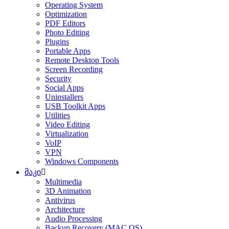
Operating System
Optimization
PDF Editors
Photo Editing
Plugins
Portable Apps
Remote Desktop Tools
Screen Recording
Security
Social Apps
Uninstallers
USB Toolkit Apps
Utilities
Video Editing
Virtualization
VoIP
VPN
Windows Components
მაკი
Multimedia
3D Animation
Antivirus
Architecture
Audio Processing
Backup Recovery (MAC OS)