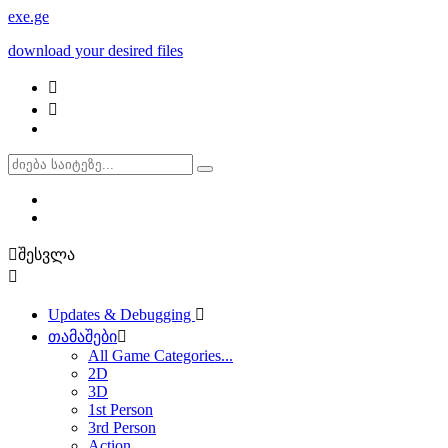
exe
.ge
download your desired files
შესვლა
Updates & Debugging
თამაშები
All Game Categories...
2D
3D
1st Person
3rd Person
Action