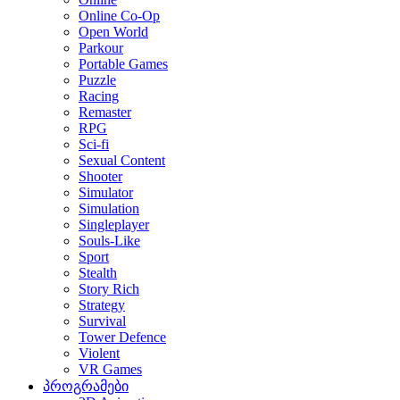
Online Co-Op
Open World
Parkour
Portable Games
Puzzle
Racing
Remaster
RPG
Sci-fi
Sexual Content
Shooter
Simulator
Simulation
Singleplayer
Souls-Like
Sport
Stealth
Story Rich
Strategy
Survival
Tower Defence
Violent
VR Games
პროგრამები