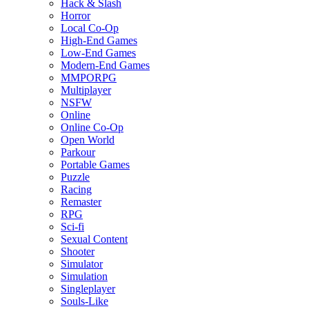
Hack & Slash
Horror
Local Co-Op
High-End Games
Low-End Games
Modern-End Games
MMPORPG
Multiplayer
NSFW
Online
Online Co-Op
Open World
Parkour
Portable Games
Puzzle
Racing
Remaster
RPG
Sci-fi
Sexual Content
Shooter
Simulator
Simulation
Singleplayer
Souls-Like