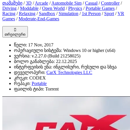
თამაშები
/
3D
/
Arcade
/
Automobile Sim
/
Casual
/
Controller
/
Driving
/
Moddable
/
Open World
/
Physics
/
Portable Games
/
Racing
/
Relaxing
/
Sandbox
/
Simulation
/
1st Person
/
Sport
/
VR
Games
/
Moderate-End-Games
თრეილერი
წელი:
17 Nov, 2017
ოპერაციული სისტემა:
Windows 10 or higher (x64)
ვერსია:
v.2.27.0 (Build 21258025)
ბოლო განახლება:
22.12.2025
ინტერფეისის ენა:
ინგლისური, რუსული და სხვა
დეველოპერი:
CarX Technologies LLC
კრეკი:
CODEX
რეპაკი:
Portable
ფაილის ტიპი:
Torrent