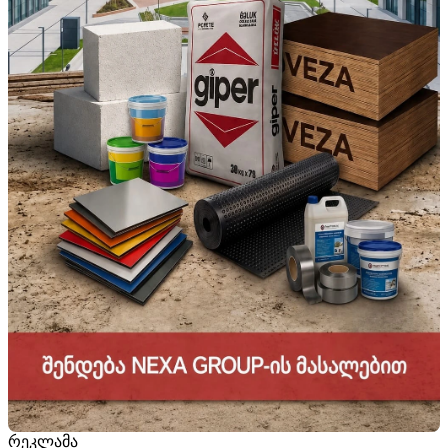
რეკლამა