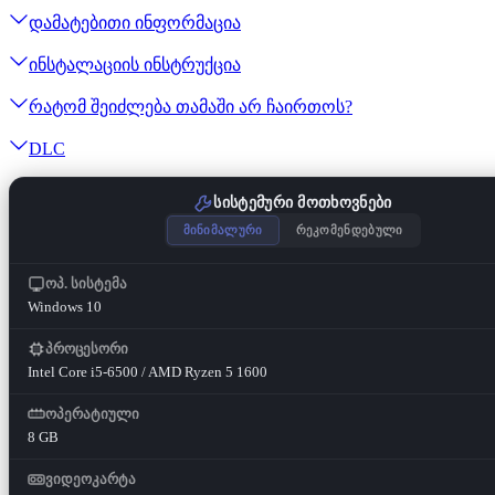
დამატებითი ინფორმაცია
ინსტალაციის ინსტრუქცია
რატომ შეიძლება თამაში არ ჩაირთოს?
DLC
სისტემური მოთხოვნები
მინიმალური
რეკომენდებული
ოპ. სისტემა
Windows 10
პროცესორი
Intel Core i5-6500 / AMD Ryzen 5 1600
ოპერატიული
8 GB
ვიდეოკარტა