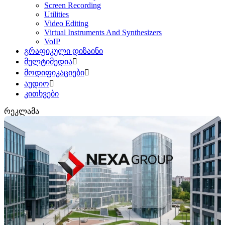
Screen Recording
Utilities
Video Editing
Virtual Instruments And Synthesizers
VoIP
გრაფიკული დიზაინი
მულტიმედია
მოდიფიკაციები
აუდიო
კითხვები
რეკლამა