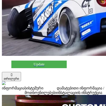
Update
თრილერი
ინფორმაცია
სისტემური
დამატებითი ინფორმაცია /
მოთხოვნილებები
ინსტალაციის ინსტრუქცია