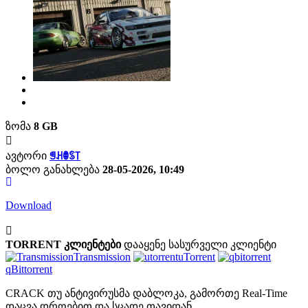
ზომა
8 GB
ავტორი
ꁅꃅꂦꌗ꓄
ბოლო განახლება
28-05-2026, 10:49
Download
TORRENT კლიენტები
დააყენე სასურველი კლიენტი
Transmission
uTorrent
qBittorrent
CRACK თუ ანტივირუსმა დაბლოკა, გამორთე Real-Time
დაცვა დროებით და სცადე თავიდან.