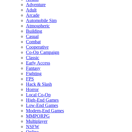
Adventure
Adult
Arcade
Automobile Sim
Atmospheric
Building
Casual
Combat
Cooperative
Co-Op Campaign
Classic
Early Access
Fantasy
Fighting
FPS
Hack & Slash
Horror
Local Co-Op
High-End Games
Low-End Games
Modern-End Games
MMPORPG
Multiplayer
NSFW
Online