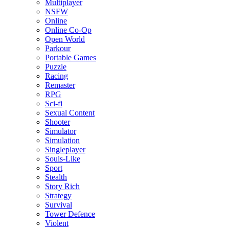
Multiplayer
NSFW
Online
Online Co-Op
Open World
Parkour
Portable Games
Puzzle
Racing
Remaster
RPG
Sci-fi
Sexual Content
Shooter
Simulator
Simulation
Singleplayer
Souls-Like
Sport
Stealth
Story Rich
Strategy
Survival
Tower Defence
Violent