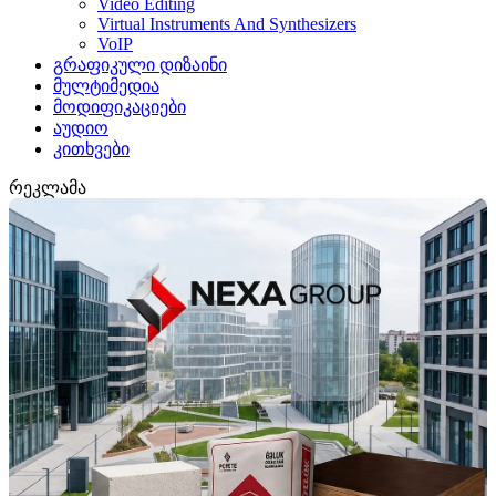
Video Editing
Virtual Instruments And Synthesizers
VoIP
გრაფიკული დიზაინი
მულტიმედია
მოდიფიკაციები
აუდიო
კითხვები
რეკლამა